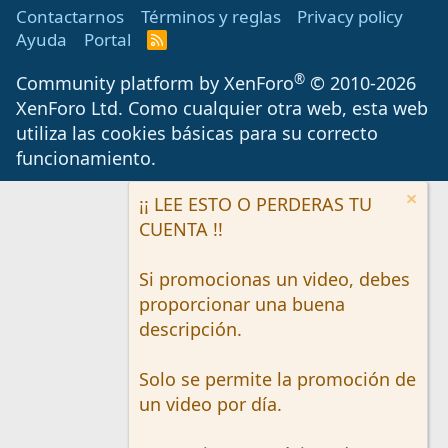
Contactarnos
Términos y reglas
Privacy policy
Ayuda
Portal
R
S
S
®
Community platform by XenForo
© 2010-2026
XenForo Ltd.
Como cualquier otra web, esta web
utiliza las cookies básicas para su correcto
funcionamiento.
¡¡ LEE ESTO O PERDERAS TU
CUENTA !!
Si promocionas un video, debes
proporcionar una buena
descripción.
Solo se permite la promoción de
un video por día.