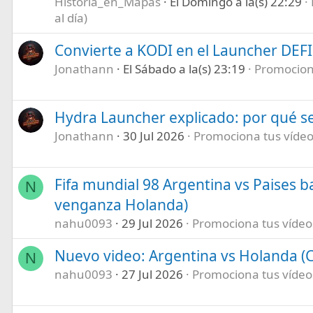
Historia_en_Mapas
El Domingo a la(s) 22:29
al día)
Convierte a KODI en el Launcher DEF
Jonathann
El Sábado a la(s) 23:19
Promociona
Hydra Launcher explicado: por qué se
Jonathann
30 Jul 2026
Promociona tus vídeos
Fifa mundial 98 Argentina vs Paises b
N
venganza Holanda)
nahu0093
29 Jul 2026
Promociona tus vídeos 
Nuevo video: Argentina vs Holanda (C
N
nahu0093
27 Jul 2026
Promociona tus vídeos 