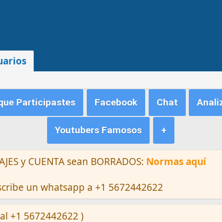
uarios
ue Participastes
Facebook
Chat
Anali
Youtubers Famosos
+
ENSAJES y CUENTA sean BORRADOS:
Normas aquí
escribe un whatsapp a +1 5672442622
al +1 5672442622 )