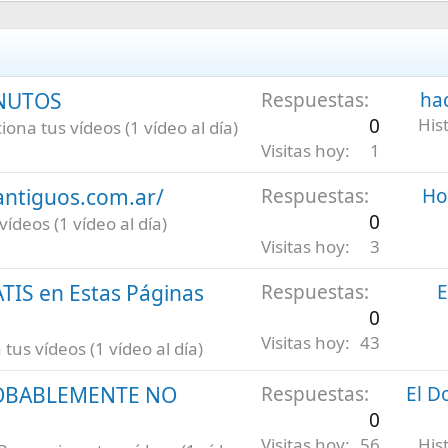
INUTOS
Respuestas
ha
0
His
ona tus vídeos (1 vídeo al día)
Visitas hoy
1
antiguos.com.ar/
Respuestas
Hoy
0
ídeos (1 vídeo al día)
Visitas hoy
3
ATIS en Estas Páginas
Respuestas
E
0
Visitas hoy
43
us vídeos (1 vídeo al día)
ROBABLEMENTE NO
Respuestas
El D
0
Visitas hoy
56
His