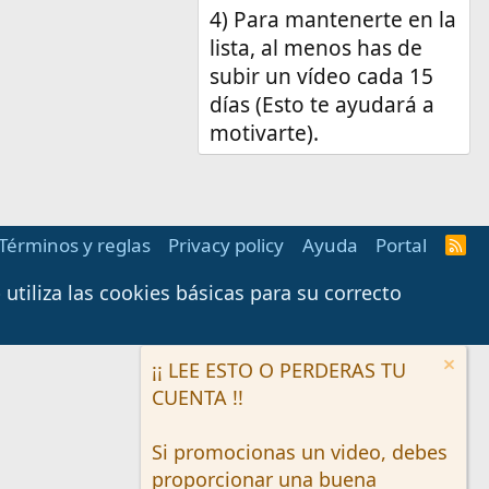
4) Para mantenerte en la
lista, al menos has de
subir un vídeo cada 15
días (Esto te ayudará a
motivarte).
Términos y reglas
Privacy policy
Ayuda
Portal
R
S
S
tiliza las cookies básicas para su correcto
¡¡ LEE ESTO O PERDERAS TU
CUENTA !!
Si promocionas un video, debes
proporcionar una buena