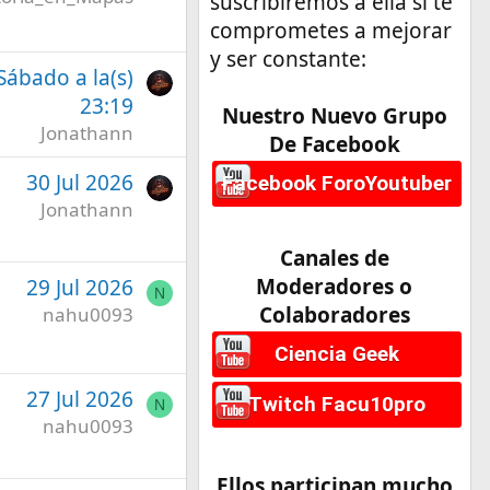
suscribiremos a ella si te
comprometes a mejorar
y ser constante:
 Sábado a la(s)
23:19
Nuestro Nuevo Grupo
Jonathann
De Facebook
30 Jul 2026
Facebook ForoYoutuber
Jonathann
Canales de
Moderadores o
29 Jul 2026
N
Colaboradores
nahu0093
Ciencia Geek
27 Jul 2026
Twitch Facu10pro
N
nahu0093
Ellos participan mucho