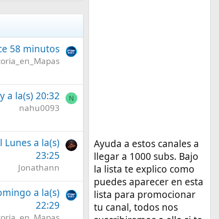
ce 58 minutos
toria_en_Mapas
 a la(s) 20:32
N
nahu0093
l Lunes a la(s)
Ayuda a estos canales a
23:25
llegar a 1000 subs. Bajo
Jonathann
la lista te explico como
puedes aparecer en esta
omingo a la(s)
lista para promocionar
22:29
tu canal, todos nos
toria_en_Mapas