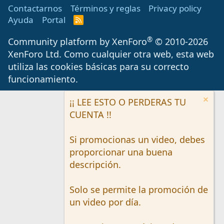
Contactarnos
Términos y reglas
Privacy policy
Ayuda
Portal
R
S
S
®
Community platform by XenForo
© 2010-2026
XenForo Ltd.
Como cualquier otra web, esta web
utiliza las cookies básicas para su correcto
funcionamiento.
¡¡ LEE ESTO O PERDERAS TU
CUENTA !!
Si promocionas un video, debes
proporcionar una buena
descripción.
Solo se permite la promoción de
un video por día.