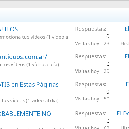
INUTOS
Respuestas
E
0
omociona tus vídeos (1 vídeo al
Visitas hoy
23
His
antiguos.com.ar/
Respuestas
E
0
tus vídeos (1 vídeo al día)
Visitas hoy
29
ATIS en Estas Páginas
Respuestas
E
0
Visitas hoy
50
us vídeos (1 vídeo al día)
ROBABLEMENTE NO
Respuestas
El D
0
Visitas hoy
63
His