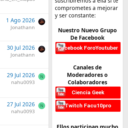
suscribiremos a ella si te
comprometes a mejorar
y ser constante:
1 Ago 2026
Jonathann
Nuestro Nuevo Grupo
De Facebook
30 Jul 2026
Facebook ForoYoutuber
Jonathann
Canales de
Moderadores o
29 Jul 2026
N
Colaboradores
nahu0093
Ciencia Geek
27 Jul 2026
Twitch Facu10pro
N
nahu0093
Ellos participan mucho