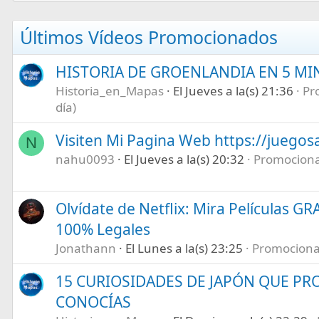
Últimos Vídeos Promocionados
HISTORIA DE GROENLANDIA EN 5 M
Historia_en_Mapas
El Jueves a la(s) 21:36
Pr
día)
Visiten Mi Pagina Web https://juegos
N
nahu0093
El Jueves a la(s) 20:32
Promociona 
Olvídate de Netflix: Mira Películas GR
100% Legales
Jonathann
El Lunes a la(s) 23:25
Promociona t
15 CURIOSIDADES DE JAPÓN QUE P
CONOCÍAS