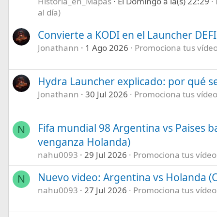
Historia_en_Mapas
El Domingo a la(s) 22:29
al día)
Convierte a KODI en el Launcher DEF
Jonathann
1 Ago 2026
Promociona tus vídeos
Hydra Launcher explicado: por qué se
Jonathann
30 Jul 2026
Promociona tus vídeos
Fifa mundial 98 Argentina vs Paises b
N
venganza Holanda)
nahu0093
29 Jul 2026
Promociona tus vídeos 
Nuevo video: Argentina vs Holanda (C
N
nahu0093
27 Jul 2026
Promociona tus vídeos 