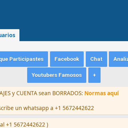
uarios
ue Participastes
Facebook
Chat
Anali
Youtubers Famosos
+
ENSAJES y CUENTA sean BORRADOS:
Normas aquí
escribe un whatsapp a +1 5672442622
al +1 5672442622 )