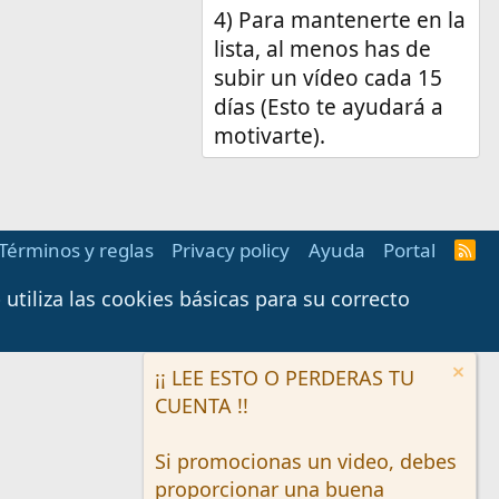
4) Para mantenerte en la
lista, al menos has de
subir un vídeo cada 15
días (Esto te ayudará a
motivarte).
Términos y reglas
Privacy policy
Ayuda
Portal
R
S
S
tiliza las cookies básicas para su correcto
¡¡ LEE ESTO O PERDERAS TU
CUENTA !!
Si promocionas un video, debes
proporcionar una buena