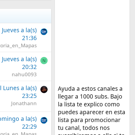
l Jueves a la(s)
21:36
toria_en_Mapas
l Jueves a la(s)
N
20:32
nahu0093
l Lunes a la(s)
Ayuda a estos canales a
23:25
llegar a 1000 subs. Bajo
Jonathann
la lista te explico como
puedes aparecer en esta
omingo a la(s)
lista para promocionar
22:29
tu canal, todos nos
toria_en_Mapas