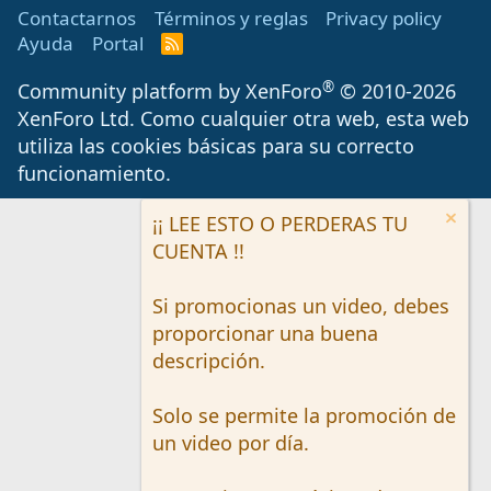
Contactarnos
Términos y reglas
Privacy policy
Ayuda
Portal
R
S
S
®
Community platform by XenForo
© 2010-2026
XenForo Ltd.
Como cualquier otra web, esta web
utiliza las cookies básicas para su correcto
funcionamiento.
¡¡ LEE ESTO O PERDERAS TU
CUENTA !!
Si promocionas un video, debes
proporcionar una buena
descripción.
Solo se permite la promoción de
un video por día.