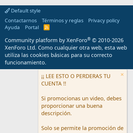
Default style
Contactarnos
Términos y reglas
Privacy policy
Ayuda
Portal
R
S
S
®
Community platform by XenForo
© 2010-2026
XenForo Ltd.
Como cualquier otra web, esta web
utiliza las cookies básicas para su correcto
funcionamiento.
¡¡ LEE ESTO O PERDERAS TU
CUENTA !!
Si promocionas un video, debes
proporcionar una buena
descripción.
Solo se permite la promoción de