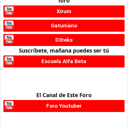
foro
Xirum
Gatuniano
D3reks
Suscríbete, mañana puedes ser tú
Escuela Alfa Beta
El Canal de Este Foro
Foro Youtuber