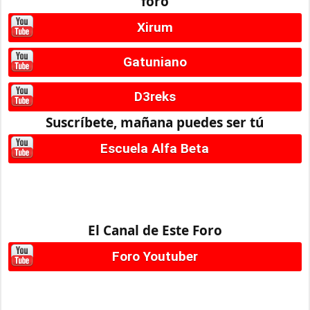
foro
Xirum
Gatuniano
D3reks
Suscríbete, mañana puedes ser tú
Escuela Alfa Beta
El Canal de Este Foro
Foro Youtuber