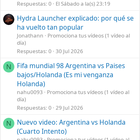
Respuestas
0
El Sábado a la(s) 23:19
Hydra Launcher explicado: por qué se
ha vuelto tan popular
Jonathann
Promociona tus vídeos (1 vídeo al
día)
Respuestas
0
30 Jul 2026
Fifa mundial 98 Argentina vs Paises
N
bajos/Holanda (Es mi venganza
Holanda)
nahu0093
Promociona tus vídeos (1 vídeo al
día)
Respuestas
0
29 Jul 2026
Nuevo video: Argentina vs Holanda
N
(Cuarto Intento)
nahu0093
Promociona tus vídeos (1 vídeo al