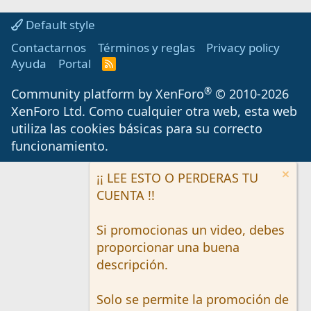
Default style
Contactarnos
Términos y reglas
Privacy policy
Ayuda
Portal
R
S
S
®
Community platform by XenForo
© 2010-2026
XenForo Ltd.
Como cualquier otra web, esta web
utiliza las cookies básicas para su correcto
funcionamiento.
¡¡ LEE ESTO O PERDERAS TU
CUENTA !!
Si promocionas un video, debes
proporcionar una buena
descripción.
Solo se permite la promoción de