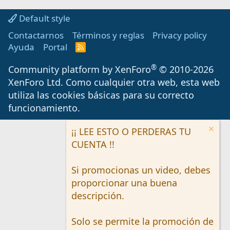
Default style
Contactarnos
Términos y reglas
Privacy policy
Ayuda
Portal
R
S
S
®
Community platform by XenForo
© 2010-2026
XenForo Ltd.
Como cualquier otra web, esta web
utiliza las cookies básicas para su correcto
funcionamiento.
¡¡ LEE ESTO O PERDERAS TU
CUENTA !!
Si promocionas un video, debes
proporcionar una buena
descripción.
Solo se permite la promoción de