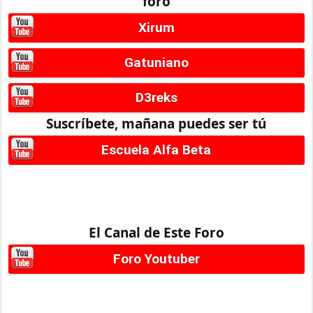
foro
Xirum
Gatuniano
D3reks
Suscríbete, mañana puedes ser tú
Escuela Alfa Beta
El Canal de Este Foro
Foro Youtuber