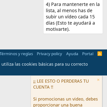
4) Para mantenerte en la
lista, al menos has de
subir un vídeo cada 15
días (Esto te ayudará a
motivarte).
Términos y reglas
Privacy policy
Ayuda
Portal
R
S
S
tiliza las cookies básicas para su correcto
¡¡ LEE ESTO O PERDERAS TU
CUENTA !!
Si promocionas un video, debes
proporcionar una buena