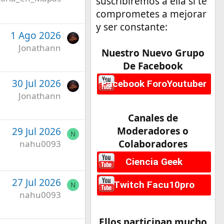
suscribiremos a ella si te
comprometes a mejorar
y ser constante:
1 Ago 2026
Jonathann
Nuestro Nuevo Grupo
De Facebook
30 Jul 2026
Facebook ForoYoutuber
Jonathann
Canales de
Moderadores o
29 Jul 2026
N
Colaboradores
nahu0093
Ciencia Geek
27 Jul 2026
Twitch Facu10pro
N
nahu0093
Ellos participan mucho