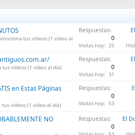
INUTOS
Respuestas
E
0
omociona tus vídeos (1 vídeo al
Visitas hoy
25
His
antiguos.com.ar/
Respuestas
E
0
tus vídeos (1 vídeo al día)
Visitas hoy
31
ATIS en Estas Páginas
Respuestas
E
0
Visitas hoy
53
us vídeos (1 vídeo al día)
ROBABLEMENTE NO
Respuestas
El D
0
Visitas hoy
63
His