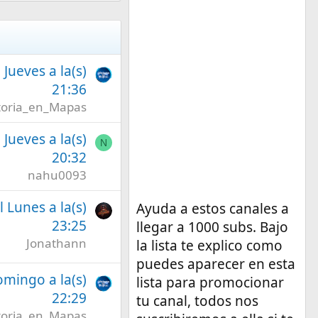
l Jueves a la(s)
21:36
toria_en_Mapas
l Jueves a la(s)
N
20:32
nahu0093
l Lunes a la(s)
Ayuda a estos canales a
23:25
llegar a 1000 subs. Bajo
Jonathann
la lista te explico como
puedes aparecer en esta
omingo a la(s)
lista para promocionar
22:29
tu canal, todos nos
toria_en_Mapas