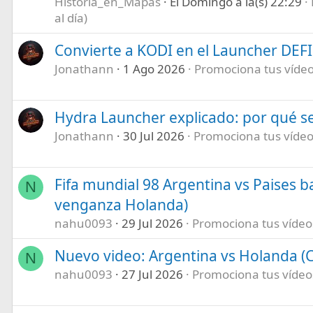
Historia_en_Mapas
El Domingo a la(s) 22:29
al día)
Convierte a KODI en el Launcher DEF
Jonathann
1 Ago 2026
Promociona tus vídeos
Hydra Launcher explicado: por qué se
Jonathann
30 Jul 2026
Promociona tus vídeos
Fifa mundial 98 Argentina vs Paises b
N
venganza Holanda)
nahu0093
29 Jul 2026
Promociona tus vídeos 
Nuevo video: Argentina vs Holanda (C
N
nahu0093
27 Jul 2026
Promociona tus vídeos 