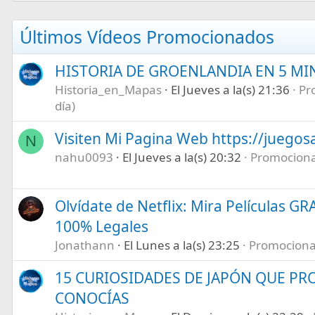
Últimos Vídeos Promocionados
HISTORIA DE GROENLANDIA EN 5 M
Historia_en_Mapas
El Jueves a la(s) 21:36
Pr
día)
Visiten Mi Pagina Web https://juegos
N
nahu0093
El Jueves a la(s) 20:32
Promociona 
Olvídate de Netflix: Mira Películas GR
100% Legales
Jonathann
El Lunes a la(s) 23:25
Promociona t
15 CURIOSIDADES DE JAPÓN QUE P
CONOCÍAS