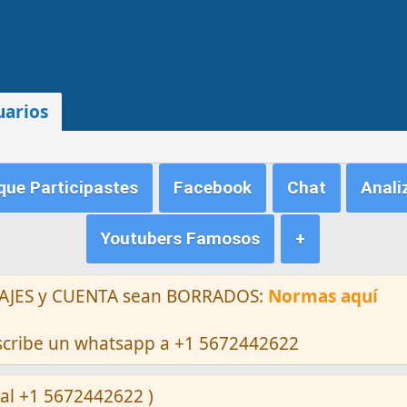
uarios
ue Participastes
Facebook
Chat
Anali
Youtubers Famosos
+
ENSAJES y CUENTA sean BORRADOS:
Normas aquí
escribe un whatsapp a +1 5672442622
al +1 5672442622 )