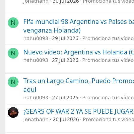
Jonathann
30 Jul 2026
Promociona tus vídeos
Fifa mundial 98 Argentina vs Paises b
N
venganza Holanda)
nahu0093
29 Jul 2026
Promociona tus vídeos 
Nuevo video: Argentina vs Holanda (C
N
nahu0093
27 Jul 2026
Promociona tus vídeos 
Tras un Largo Camino, Puedo Promoc
N
aqui
nahu0093
27 Jul 2026
Promociona tus vídeos 
¡GEARS OF WAR 2 YA SE PUEDE JUGAR E
Jonathann
26 Jul 2026
Promociona tus vídeos