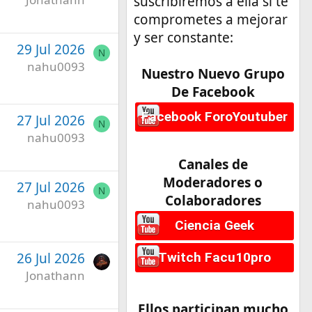
suscribiremos a ella si te
comprometes a mejorar
y ser constante:
29 Jul 2026
N
nahu0093
Nuestro Nuevo Grupo
De Facebook
Facebook ForoYoutuber
27 Jul 2026
N
nahu0093
Canales de
Moderadores o
27 Jul 2026
N
Colaboradores
nahu0093
Ciencia Geek
26 Jul 2026
Twitch Facu10pro
Jonathann
Ellos participan mucho