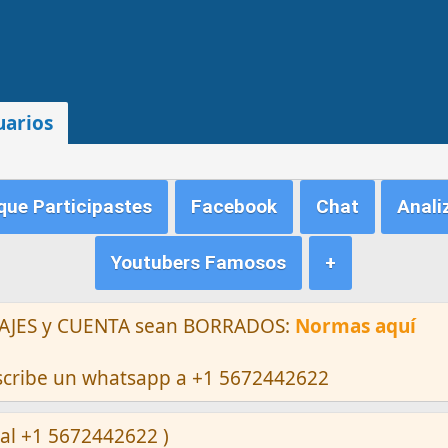
uarios
ue Participastes
Facebook
Chat
Anali
Youtubers Famosos
+
ENSAJES y CUENTA sean BORRADOS:
Normas aquí
escribe un whatsapp a +1 5672442622
al +1 5672442622 )