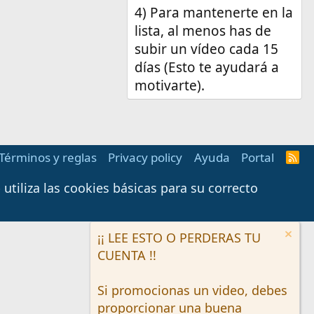
4) Para mantenerte en la
lista, al menos has de
subir un vídeo cada 15
días (Esto te ayudará a
motivarte).
Términos y reglas
Privacy policy
Ayuda
Portal
R
S
S
tiliza las cookies básicas para su correcto
¡¡ LEE ESTO O PERDERAS TU
CUENTA !!
Si promocionas un video, debes
proporcionar una buena