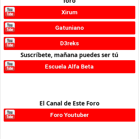
foro
Xirum
Gatuniano
D3reks
Suscríbete, mañana puedes ser tú
Escuela Alfa Beta
El Canal de Este Foro
Foro Youtuber