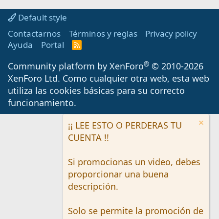
Default style
Contactarnos
Términos y reglas
Privacy policy
Ayuda
Portal
R
S
S
®
Community platform by XenForo
© 2010-2026
XenForo Ltd.
Como cualquier otra web, esta web
utiliza las cookies básicas para su correcto
funcionamiento.
¡¡ LEE ESTO O PERDERAS TU
CUENTA !!
Si promocionas un video, debes
proporcionar una buena
descripción.
Solo se permite la promoción de