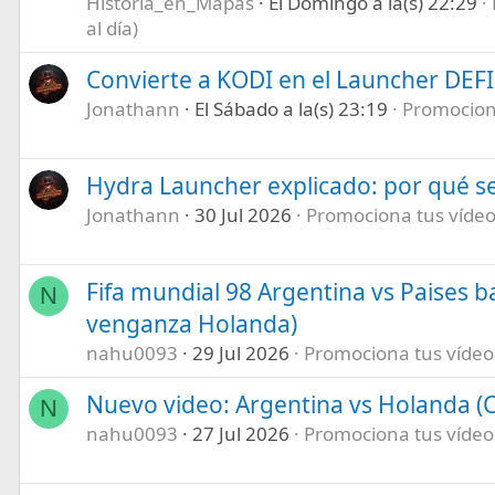
Historia_en_Mapas
El Domingo a la(s) 22:29
al día)
Convierte a KODI en el Launcher DEF
Jonathann
El Sábado a la(s) 23:19
Promociona
Hydra Launcher explicado: por qué se
Jonathann
30 Jul 2026
Promociona tus vídeos
Fifa mundial 98 Argentina vs Paises b
N
venganza Holanda)
nahu0093
29 Jul 2026
Promociona tus vídeos 
Nuevo video: Argentina vs Holanda (C
N
nahu0093
27 Jul 2026
Promociona tus vídeos 