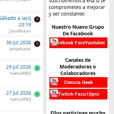
suscribiremos a ella si te
comprometes a mejorar
y ser constante:
 Sábado a la(s)
23:19
Nuestro Nuevo Grupo
Jonathann
De Facebook
30 Jul 2026
Facebook ForoYoutuber
Jonathann
Canales de
Moderadores o
29 Jul 2026
N
Colaboradores
nahu0093
Ciencia Geek
27 Jul 2026
Twitch Facu10pro
N
nahu0093
Ellos participan mucho