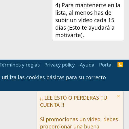
4) Para mantenerte en la
lista, al menos has de
subir un vídeo cada 15
días (Esto te ayudará a
motivarte).
Términos y reglas
Privacy policy
Ayuda
Portal
R
S
S
tiliza las cookies básicas para su correcto
¡¡ LEE ESTO O PERDERAS TU
CUENTA !!
Si promocionas un video, debes
proporcionar una buena