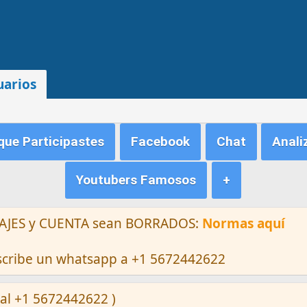
uarios
ue Participastes
Facebook
Chat
Anali
Youtubers Famosos
+
ENSAJES y CUENTA sean BORRADOS:
Normas aquí
escribe un whatsapp a +1 5672442622
al +1 5672442622 )