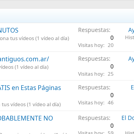
INUTOS
Respuestas
Ay
0
His
na tus vídeos (1 vídeo al día)
Visitas hoy
20
antiguos.com.ar/
Respuestas
Ay
0
deos (1 vídeo al día)
Visitas hoy
25
ATIS en Estas Páginas
Respuestas
E
0
Visitas hoy
46
us vídeos (1 vídeo al día)
ROBABLEMENTE NO
Respuestas
El D
0
Visitas hoy
59
His