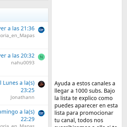
er a las 21:36
toria_en_Mapas
er a las 20:32
N
nahu0093
l Lunes a la(s)
Ayuda a estos canales a
23:25
llegar a 1000 subs. Bajo
Jonathann
la lista te explico como
puedes aparecer en esta
omingo a la(s)
lista para promocionar
22:29
tu canal, todos nos
toria_en_Mapas