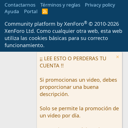
Contactarnos
Términos y reglas
Privacy policy
Ayuda
Portal
R
S
S
®
Community platform by XenForo
© 2010-2026
XenForo Ltd.
Como cualquier otra web, esta web
utiliza las cookies básicas para su correcto
funcionamiento.
¡¡ LEE ESTO O PERDERAS TU
CUENTA !!
Si promocionas un video, debes
proporcionar una buena
descripción.
Solo se permite la promoción de
un video por día.