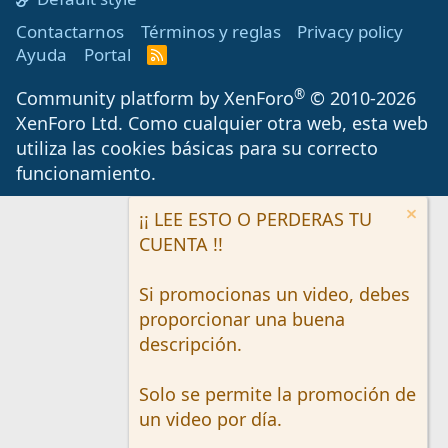
Contactarnos
Términos y reglas
Privacy policy
Ayuda
Portal
R
S
S
®
Community platform by XenForo
© 2010-2026
XenForo Ltd.
Como cualquier otra web, esta web
utiliza las cookies básicas para su correcto
funcionamiento.
¡¡ LEE ESTO O PERDERAS TU
CUENTA !!
Si promocionas un video, debes
proporcionar una buena
descripción.
Solo se permite la promoción de
un video por día.