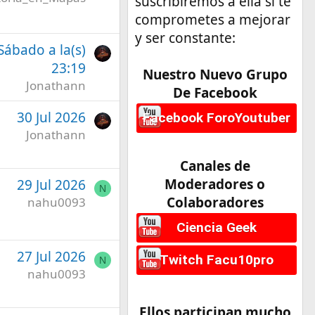
suscribiremos a ella si te
comprometes a mejorar
y ser constante:
 Sábado a la(s)
23:19
Nuestro Nuevo Grupo
Jonathann
De Facebook
30 Jul 2026
Facebook ForoYoutuber
Jonathann
Canales de
Moderadores o
29 Jul 2026
N
Colaboradores
nahu0093
Ciencia Geek
27 Jul 2026
Twitch Facu10pro
N
nahu0093
Ellos participan mucho