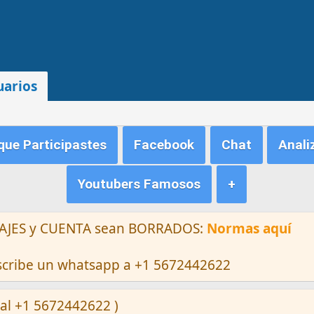
uarios
ue Participastes
Facebook
Chat
Anali
Youtubers Famosos
+
ENSAJES y CUENTA sean BORRADOS:
Normas aquí
escribe un whatsapp a +1 5672442622
al +1 5672442622 )