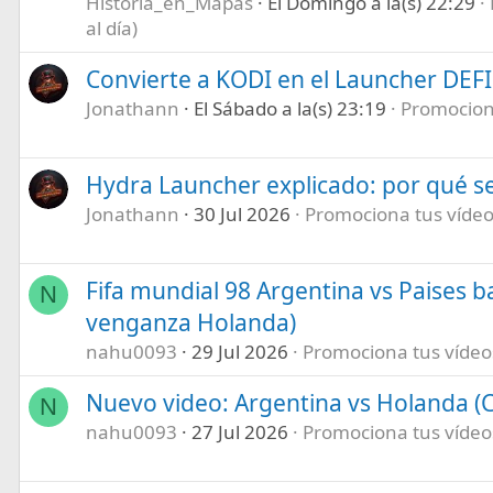
Historia_en_Mapas
El Domingo a la(s) 22:29
al día)
Convierte a KODI en el Launcher DEF
Jonathann
El Sábado a la(s) 23:19
Promociona
Hydra Launcher explicado: por qué se
Jonathann
30 Jul 2026
Promociona tus vídeos
Fifa mundial 98 Argentina vs Paises b
N
venganza Holanda)
nahu0093
29 Jul 2026
Promociona tus vídeos 
Nuevo video: Argentina vs Holanda (C
N
nahu0093
27 Jul 2026
Promociona tus vídeos 