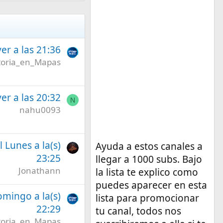
er a las 21:36
toria_en_Mapas
er a las 20:32
N
nahu0093
l Lunes a la(s)
Ayuda a estos canales a
23:25
llegar a 1000 subs. Bajo
Jonathann
la lista te explico como
puedes aparecer en esta
omingo a la(s)
lista para promocionar
22:29
tu canal, todos nos
toria_en_Mapas