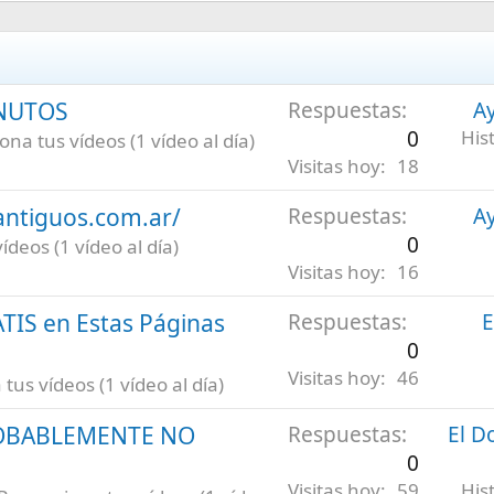
INUTOS
Respuestas
Ay
0
His
na tus vídeos (1 vídeo al día)
Visitas hoy
18
antiguos.com.ar/
Respuestas
Ay
0
deos (1 vídeo al día)
Visitas hoy
16
ATIS en Estas Páginas
Respuestas
E
0
Visitas hoy
46
us vídeos (1 vídeo al día)
ROBABLEMENTE NO
Respuestas
El D
0
Visitas hoy
59
His