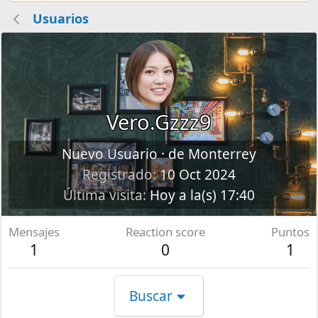
Usuarios
Vero.Gzzz9
Nuevo Usuario
·
de
Monterrey
Registrado
10 Oct 2024
Última visita
Hoy a la(s) 17:40
Mensajes
Reaction score
Puntos
1
0
1
Buscar