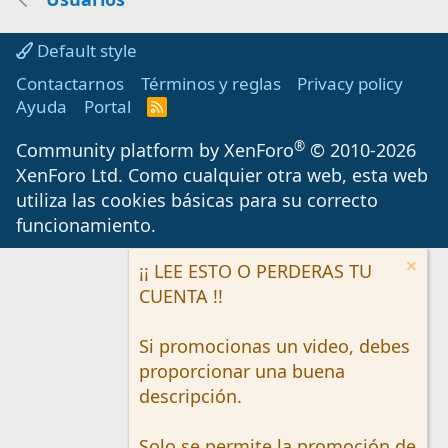
Default style
Contactarnos
Términos y reglas
Privacy policy
Ayuda
Portal
R
S
S
®
Community platform by XenForo
© 2010-2026
XenForo Ltd.
Como cualquier otra web, esta web
utiliza las cookies básicas para su correcto
funcionamiento.
¡¡ LEE ESTO O PERDERAS TU
CUENTA !!
Si promocionas un video, debes
proporcionar una buena
descripción.
Solo se permite la promoción de