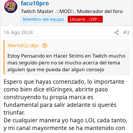
a
facu10pro
c
Twitch Master .::MOD::. Moderador del foro
t
Miembro del equipo
Usuario .::VIP::.
i
o
16 Ago 2024
#3
n
s
MarioIGz dijo:
:
Estoy Pensando en Hacer Strims en Twitch mucho
mas seguido pero no se mucho acerca del tema
alguien que me pueda dar algun consejo
Espero que hayas comenzado, lo importante
como bien dice elGringex, abrirte paso
construyendo tu propia marca es
fundamental para salir adelante si querés
triunfar.
De cualquier manera yo hago LOL cada tanto,
y mi canal mayormente se ha mantenido con