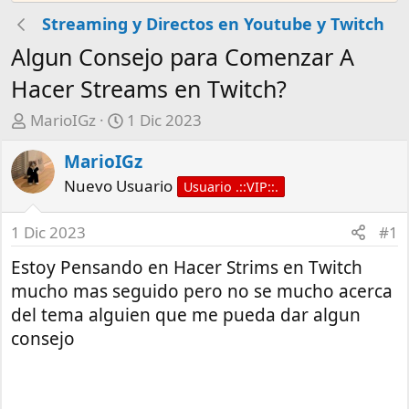
Streaming y Directos en Youtube y Twitch
Algun Consejo para Comenzar A
Hacer Streams en Twitch?
A
F
MarioIGz
1 Dic 2023
u
e
MarioIGz
t
c
o
h
Nuevo Usuario
Usuario .::VIP::.
r
a
d
1 Dic 2023
#1
e
Estoy Pensando en Hacer Strims en Twitch
i
n
mucho mas seguido pero no se mucho acerca
i
del tema alguien que me pueda dar algun
c
consejo
i
o