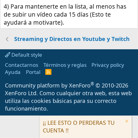
4) Para mantenerte en la lista, al menos has
de subir un vídeo cada 15 días (Esto te
ayudará a motivarte).
Streaming y Directos en Youtube y Twitch
Default style
Contactarnos
Términos y reglas
Privacy policy
Ayuda
Portal
R
S
S
®
Community platform by XenForo
© 2010-2026
XenForo Ltd.
Como cualquier otra web, esta web
utiliza las cookies básicas para su correcto
funcionamiento.
¡¡ LEE ESTO O PERDERAS TU
CUENTA !!