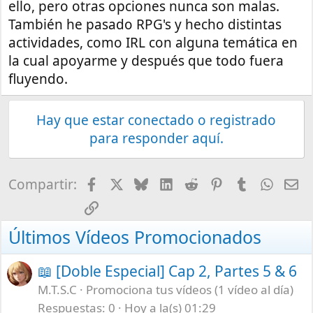
ello, pero otras opciones nunca son malas.
También he pasado RPG's y hecho distintas
actividades, como IRL con alguna temática en
la cual apoyarme y después que todo fuera
fluyendo.
Hay que estar conectado o registrado
para responder aquí.
Facebook
X
Bluesky
LinkedIn
Reddit
Pinterest
Tumblr
What
E-
Compartir:
Enlace
Últimos Vídeos Promocionados
📖 [Doble Especial] Cap 2, Partes 5 & 6
M.T.S.C
Promociona tus vídeos (1 vídeo al día)
Respuestas
0
Hoy a la(s) 01:29