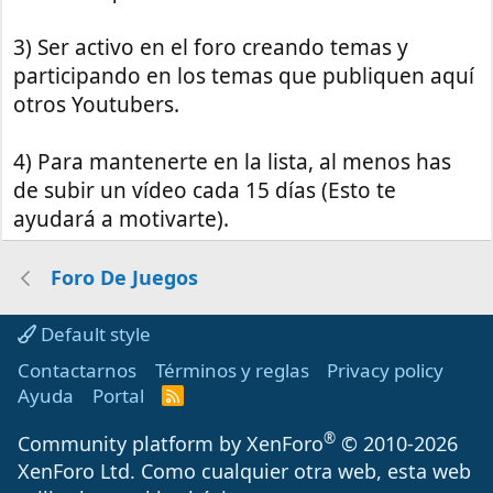
3) Ser activo en el foro creando temas y
participando en los temas que publiquen aquí
otros Youtubers.
4) Para mantenerte en la lista, al menos has
de subir un vídeo cada 15 días (Esto te
ayudará a motivarte).
Foro De Juegos
Default style
Contactarnos
Términos y reglas
Privacy policy
Ayuda
Portal
R
S
S
®
Community platform by XenForo
© 2010-2026
XenForo Ltd.
Como cualquier otra web, esta web