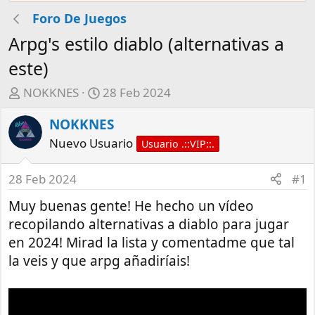
Foro De Juegos
Arpg's estilo diablo (alternativas a
este)
A
F
NOKKNES
28 Feb 2024
u
e
NOKKNES
t
c
o
h
Nuevo Usuario
Usuario .::VIP::.
r
a
d
28 Feb 2024
#1
e
Muy buenas gente! He hecho un vídeo
i
n
recopilando alternativas a diablo para jugar
i
en 2024! Mirad la lista y comentadme que tal
c
la veis y que arpg añadiríais!
i
o