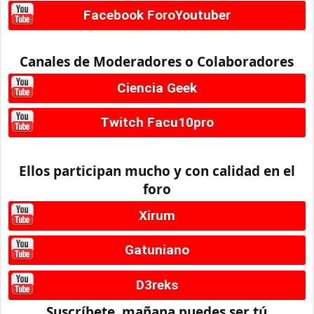
Facebook ForoYoutuber
Canales de Moderadores o Colaboradores
Ciencia Geek
Twitch Facu10pro
Ellos participan mucho y con calidad en el
foro
Xirum
Gatuniano
D3reks
Suscríbete, mañana puedes ser tú