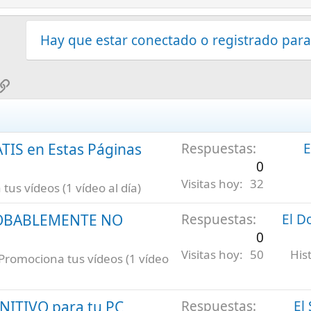
Hay que estar conectado o registrado para
sApp
mail
Enlace
ATIS en Estas Páginas
Respuestas
E
0
Visitas hoy
32
us vídeos (1 vídeo al día)
ROBABLEMENTE NO
Respuestas
El D
0
Visitas hoy
50
His
Promociona tus vídeos (1 vídeo
INITIVO para tu PC
Respuestas
El