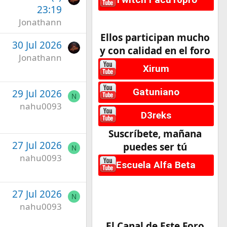
23:19
Jonathann
Ellos participan mucho
30 Jul 2026
y con calidad en el foro
Jonathann
Xirum
Gatuniano
29 Jul 2026
N
nahu0093
D3reks
Suscríbete, mañana
27 Jul 2026
puedes ser tú
N
nahu0093
Escuela Alfa Beta
27 Jul 2026
N
nahu0093
El Canal de Este Foro