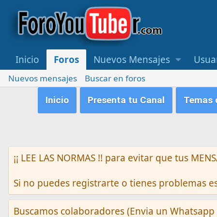
Inicio
Foros
Nuevos Mensajes
Usua
Nuevos mensajes
Buscar en foros
Inicio
Presenta tu Canal
Temas q
¡¡ LEE LAS NORMAS !! para evitar que tus M
Si no puedes registrarte o tienes problemas 
Buscamos colaboradores (Envia un Whatsapp 