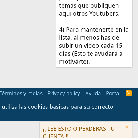
temas que publiquen
aquí otros Youtubers.
4) Para mantenerte en la
lista, al menos has de
subir un vídeo cada 15
días (Esto te ayudará a
motivarte).
Términos y reglas
Privacy policy
Ayuda
Portal
R
S
S
tiliza las cookies básicas para su correcto
¡¡ LEE ESTO O PERDERAS TU
CUENTA !!