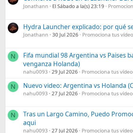
Jonathann
El Sábado a la(s) 23:19
Promociona
Hydra Launcher explicado: por qué se
Jonathann
30 Jul 2026
Promociona tus vídeos
Fifa mundial 98 Argentina vs Paises b
N
venganza Holanda)
nahu0093
29 Jul 2026
Promociona tus vídeos 
Nuevo video: Argentina vs Holanda (C
N
nahu0093
27 Jul 2026
Promociona tus vídeos 
Tras un Largo Camino, Puedo Promoc
N
aqui
nahu0093
27 Jul 2026
Promociona tus vídeos 