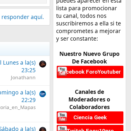
puedes aparecer en esta
lista para promocionar
tu canal, todos nos
 responder aquí.
suscribiremos a ella si te
comprometes a mejorar
y ser constante:
Nuestro Nuevo Grupo
De Facebook
l Lunes a la(s)
23:25
Facebook ForoYoutuber
Jonathann
Canales de
omingo a la(s)
Moderadores o
22:29
Colaboradores
toria_en_Mapas
Ciencia Geek
 Sábado a la(s)
Twitch Facu10pro