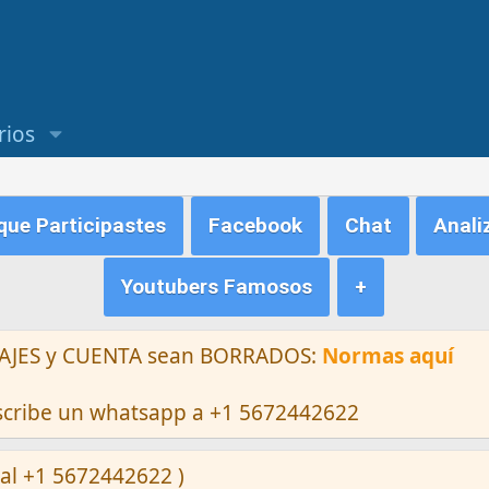
rios
ue Participastes
Facebook
Chat
Anali
Youtubers Famosos
+
ENSAJES y CUENTA sean BORRADOS:
Normas aquí
escribe un whatsapp a +1 5672442622
al +1 5672442622 )