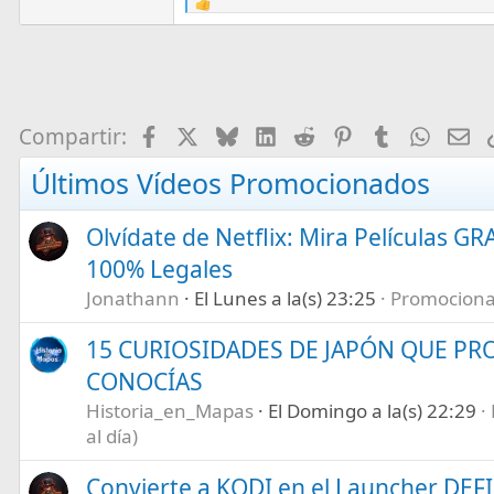
R
e
a
c
t
i
Facebook
X
Bluesky
LinkedIn
Reddit
Pinterest
Tumblr
What
E-
Compartir:
o
Últimos Vídeos Promocionados
n
s
:
Olvídate de Netflix: Mira Películas GR
100% Legales
Jonathann
El Lunes a la(s) 23:25
Promociona t
15 CURIOSIDADES DE JAPÓN QUE P
CONOCÍAS
Historia_en_Mapas
El Domingo a la(s) 22:29
al día)
Convierte a KODI en el Launcher DEF