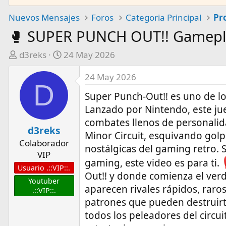
Nuevos Mensajes
Foros
Categoria Principal
🥊 SUPER PUNCH OUT!! Gameplay
A
F
d3reks
24 May 2026
u
e
24 May 2026
t
c
D
o
h
Super Punch-Out!! es uno de lo
r
a
Lanzado por Nintendo, este ju
d
combates llenos de personalid
e
d3reks
Minor Circuit, esquivando golp
i
Colaborador
n
nostálgicas del gaming retro. Si
VIP
i
gaming, este video es para ti.
Usuario .::VIP::.
c
Out!! y donde comienza el ver
i
Youtuber
aparecen rivales rápidos, rar
.::VIP::.
o
patrones que pueden destruirt
todos los peleadores del circu