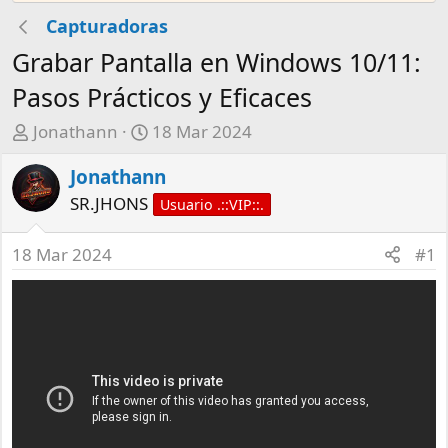
Capturadoras
Grabar Pantalla en Windows 10/11:
Pasos Prácticos y Eficaces
A
F
Jonathann
18 Mar 2024
u
e
Jonathann
t
c
o
h
SR.JHONS
Usuario .::VIP::.
r
a
d
18 Mar 2024
#1
e
i
n
i
c
i
o