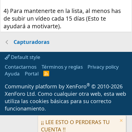
4) Para mantenerte en la lista, al menos has
de subir un vídeo cada 15 días (Esto te
ayudará a motivarte).
Capturadoras
Default style
Contactarnos
Términos y reglas
Privacy policy
Ayuda
Portal
R
S
S
®
Community platform by XenForo
© 2010-2026
XenForo Ltd.
Como cualquier otra web, esta web
utiliza las cookies básicas para su correcto
funcionamiento.
¡¡ LEE ESTO O PERDERAS TU
CUENTA !!