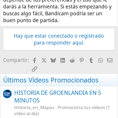
darás a la herramienta. Si estás empezando y
buscas algo fácil, Bandicam podría ser un
buen punto de partida.
Hay que estar conectado o registrado
para responder aquí.
Facebook
X
Bluesky
LinkedIn
Reddit
Pinterest
Tumblr
What
E-
Compartir:
Enlace
Últimos Vídeos Promocionados
HISTORIA DE GROENLANDIA EN 5
MINUTOS
Historia_en_Mapas
Promociona tus vídeos (1
vídeo al día)