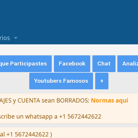
rios
ue Participastes
Facebook
Chat
Anali
Youtubers Famosos
+
ENSAJES y CUENTA sean BORRADOS:
Normas aquí
escribe un whatsapp a +1 5672442622
al +1 5672442622 )