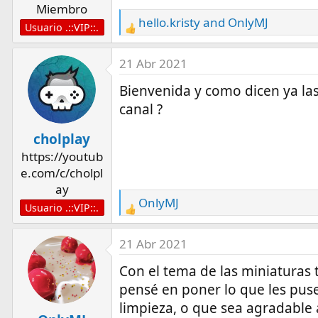
Miembro
s
hello.kristy
and
OnlyMJ
:
Usuario .::VIP::.
R
e
a
21 Abr 2021
c
Bienvenida y como dicen ya las
t
canal ?
i
o
cholplay
n
https://youtub
s
e.com/c/cholpl
:
ay
OnlyMJ
Usuario .::VIP::.
R
e
a
21 Abr 2021
c
Con el tema de las miniaturas
t
pensé en poner lo que les puse
i
limpieza, o que sea agradable a
o