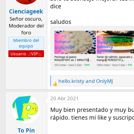
dice
o
Cienciageek
n
Señor oscuro,
s
saludos
Moderador del
:
foro
Miembro del
equipo
Usuario .::VIP::.
hello.kristy
and
OnlyMJ
R
e
a
20 Abr 2021
c
Muy bien presentado y muy bu
t
rápido. tienes mi like y suscrip
i
o
To Pin
n