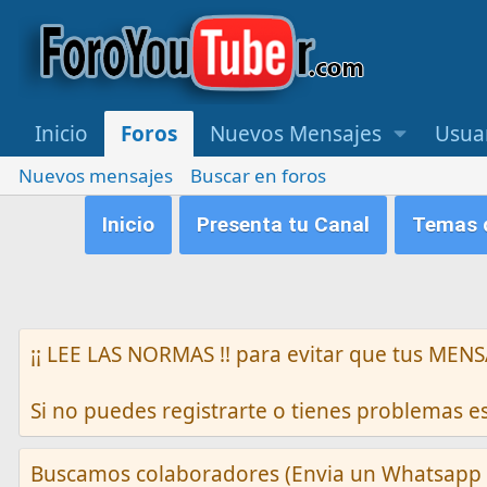
Inicio
Foros
Nuevos Mensajes
Usua
Nuevos mensajes
Buscar en foros
Inicio
Presenta tu Canal
Temas q
¡¡ LEE LAS NORMAS !! para evitar que tus M
Si no puedes registrarte o tienes problemas 
Buscamos colaboradores (Envia un Whatsapp 