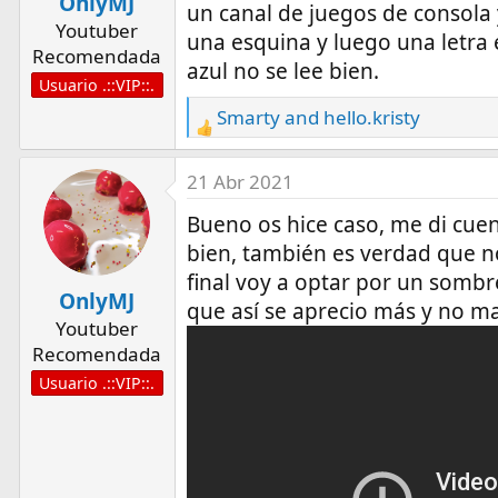
OnlyMJ
n
un canal de juegos de consola
Youtuber
s
una esquina y luego una letra 
Recomendada
:
azul no se lee bien.
Usuario .::VIP::.
Smarty
and
hello.kristy
R
e
a
21 Abr 2021
c
Bueno os hice caso, me di cuen
t
bien, también es verdad que no
i
final voy a optar por un somb
o
OnlyMJ
n
que así se aprecio más y no ma
Youtuber
s
Recomendada
:
Usuario .::VIP::.