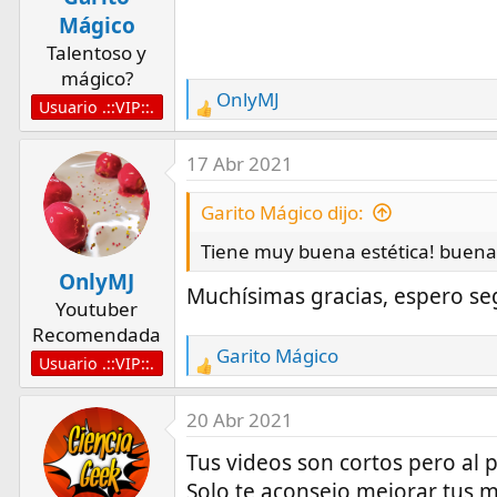
n
Mágico
s
Talentoso y
:
mágico?
OnlyMJ
Usuario .::VIP::.
R
e
a
17 Abr 2021
c
t
Garito Mágico dijo:
i
Tiene muy buena estética! buenas 
o
OnlyMJ
n
Muchísimas gracias, espero seg
Youtuber
s
Recomendada
:
Garito Mágico
Usuario .::VIP::.
R
e
a
20 Abr 2021
c
Tus videos son cortos pero al 
t
Solo te aconsejo mejorar tus m
i