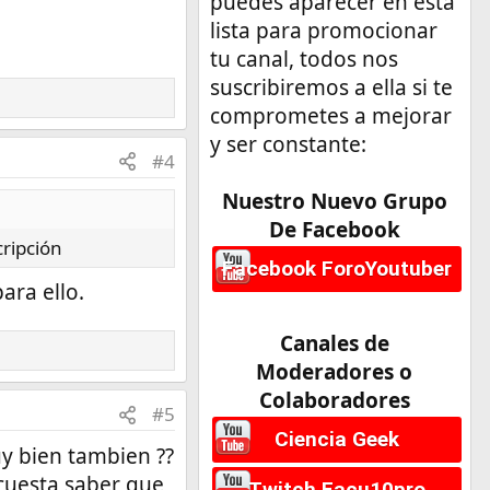
puedes aparecer en esta
lista para promocionar
tu canal, todos nos
suscribiremos a ella si te
comprometes a mejorar
y ser constante:
#4
Nuestro Nuevo Grupo
De Facebook
cripción
Facebook ForoYoutuber
ara ello.
Canales de
Moderadores o
Colaboradores
#5
Ciencia Geek
uy bien tambien ??
 cuesta saber que
Twitch Facu10pro