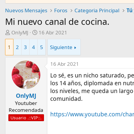
Nuevos Mensajes
Foros
Categoria Principal
Tú 
Mi nuevo canal de cocina.
A
F
OnlyMJ
16 Abr 2021
u
e
t
c
1
2
3
4
5
Siguiente
o
h
r
a
16 Abr 2021
d
e
Lo sé, es un nicho saturado, p
i
los 14 años, diplomada en nutr
n
los niveles, me queda un largo
i
OnlyMJ
comunidad.
c
Youtuber
i
Recomendada
https://www.youtube.com/ch
o
Usuario .::VIP::.