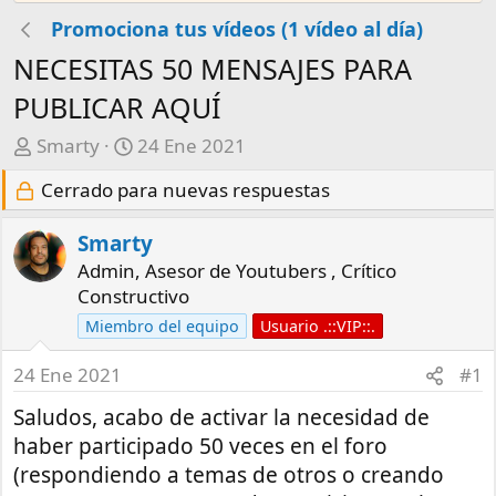
Promociona tus vídeos (1 vídeo al día)
NECESITAS 50 MENSAJES PARA
PUBLICAR AQUÍ
A
F
Smarty
24 Ene 2021
u
e
Cerrado para nuevas respuestas
t
c
o
h
Smarty
r
a
Admin, Asesor de Youtubers , Crítico
d
Constructivo
e
i
Miembro del equipo
Usuario .::VIP::.
n
i
24 Ene 2021
#1
c
Saludos, acabo de activar la necesidad de
i
haber participado 50 veces en el foro
o
(respondiendo a temas de otros o creando