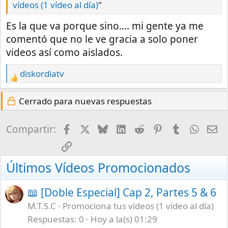
vídeos (1 vídeo al día)
"
Es la que va porque sino.... mi gente ya me
comentó que no le ve gracia a solo poner
videos así como aislados.
diskordiatv
R
e
Cerrado para nuevas respuestas
a
c
t
Facebook
X
Bluesky
LinkedIn
Reddit
Pinterest
Tumblr
What
E-
Compartir:
i
Enlace
o
n
Últimos Vídeos Promocionados
s
:
📖 [Doble Especial] Cap 2, Partes 5 & 6
M.T.S.C
Promociona tus vídeos (1 vídeo al día)
Respuestas
0
Hoy a la(s) 01:29