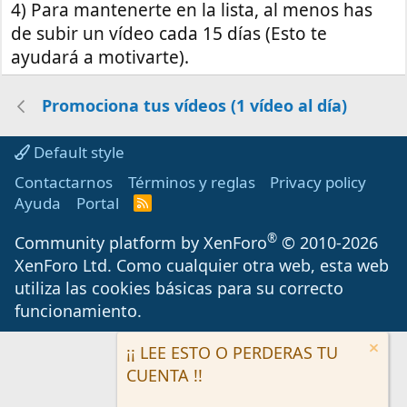
4) Para mantenerte en la lista, al menos has
de subir un vídeo cada 15 días (Esto te
ayudará a motivarte).
Promociona tus vídeos (1 vídeo al día)
Default style
Contactarnos
Términos y reglas
Privacy policy
Ayuda
Portal
R
S
S
®
Community platform by XenForo
© 2010-2026
XenForo Ltd.
Como cualquier otra web, esta web
utiliza las cookies básicas para su correcto
funcionamiento.
¡¡ LEE ESTO O PERDERAS TU
CUENTA !!