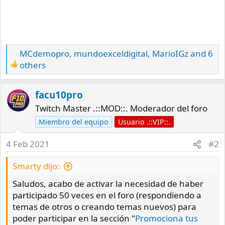
MCdemopro
,
mundoexceldigital
,
MarioIGz
and 6
R
others
e
a
facu10pro
c
Twitch Master .::MOD::. Moderador del foro
t
i
Miembro del equipo
Usuario .::VIP::.
o
4 Feb 2021
#2
n
s
Smarty dijo:
:
Saludos, acabo de activar la necesidad de haber
participado 50 veces en el foro (respondiendo a
temas de otros o creando temas nuevos) para
poder participar en la sección "
Promociona tus