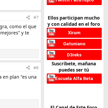
#7
Ellos participan mucho
y con calidad en el foro
egra, como el que
 mejores" y te
Xirum
Gatuniano
D3reks
Suscríbete, mañana
#8
puedes ser tú
a en plan "es una
Escuela Alfa Beta
El Canal de Este Foro