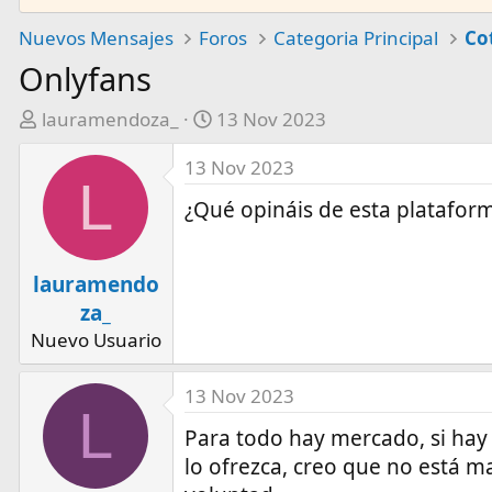
Nuevos Mensajes
Foros
Categoria Principal
Onlyfans
A
F
lauramendoza_
13 Nov 2023
u
e
13 Nov 2023
t
c
L
o
h
¿Qué opináis de esta platafor
r
a
d
e
lauramendo
i
za_
n
Nuevo Usuario
i
c
i
13 Nov 2023
L
o
Para todo hay mercado, si hay
lo ofrezca, creo que no está m