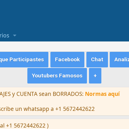
rios
ue Participastes
Facebook
Chat
Anali
Youtubers Famosos
+
ENSAJES y CUENTA sean BORRADOS:
Normas aquí
escribe un whatsapp a +1 5672442622
al +1 5672442622 )