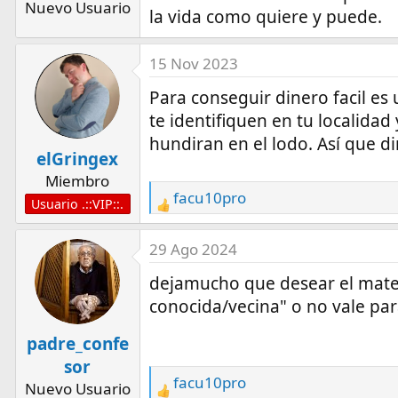
Nuevo Usuario
la vida como quiere y puede.
15 Nov 2023
Para conseguir dinero facil e
te identifiquen en tu localidad
hundiran en el lodo. Así que di
elGringex
Miembro
facu10pro
Usuario .::VIP::.
R
e
a
29 Ago 2024
c
dejamucho que desear el mater
t
conocida/vecina" o no vale pa
i
o
padre_confe
n
sor
s
facu10pro
Nuevo Usuario
:
R