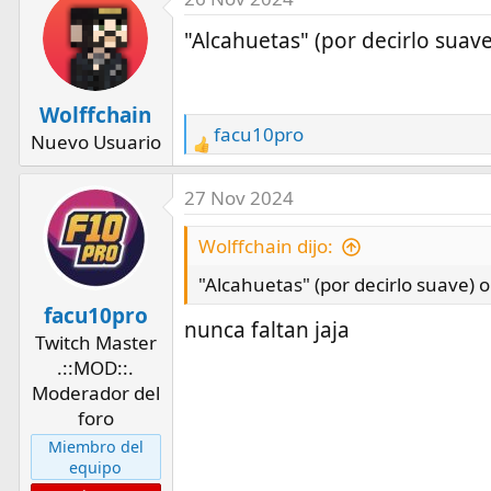
"Alcahuetas" (por decirlo suave
Wolffchain
facu10pro
Nuevo Usuario
R
e
a
27 Nov 2024
c
t
Wolffchain dijo:
i
"Alcahuetas" (por decirlo suave) o
o
facu10pro
n
nunca faltan jaja
Twitch Master
s
.::MOD::.
:
Moderador del
foro
Miembro del
equipo