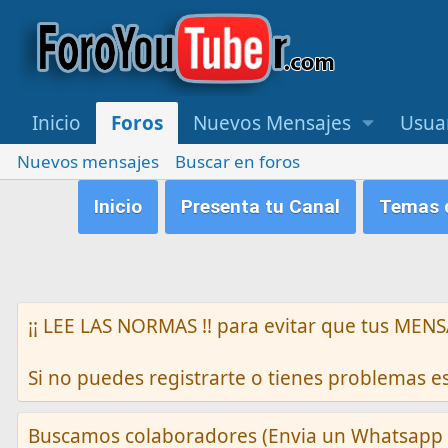
Inicio
Foros
Nuevos Mensajes
Usua
Nuevos mensajes
Buscar en foros
Inicio
Presenta tu Canal
Temas q
¡¡ LEE LAS NORMAS !! para evitar que tus M
Si no puedes registrarte o tienes problemas 
Buscamos colaboradores (Envia un Whatsapp 