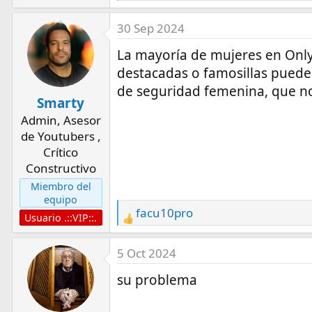
e
a
30 Sep 2024
c
La mayoría de mujeres en Only
t
destacadas o famosillas pueden
i
de seguridad femenina, que 
o
Smarty
n
Admin, Asesor
s
de Youtubers ,
:
Crítico
Constructivo
Miembro del
equipo
facu10pro
Usuario .::VIP::.
R
e
a
5 Oct 2024
c
su problema
t
i