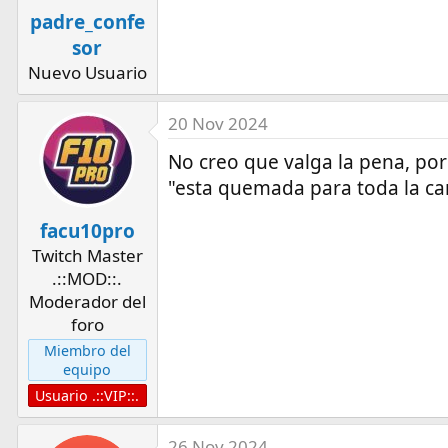
o
padre_confe
n
sor
s
Nuevo Usuario
:
20 Nov 2024
No creo que valga la pena, po
"esta quemada para toda la cam
facu10pro
Twitch Master
.::MOD::.
Moderador del
foro
Miembro del
equipo
Usuario .::VIP::.
26 Nov 2024