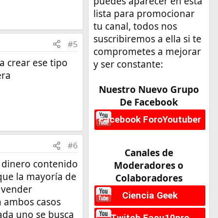
puedes aparecer en esta
lista para promocionar
tu canal, todos nos
suscribiremos a ella si te
#5
comprometes a mejorar
a crear ese tipo
y ser constante:
era
Nuestro Nuevo Grupo
De Facebook
Facebook ForoYoutuber
#6
Canales de
 dinero contenido
Moderadores o
que la mayoría de
Colaboradores
a vender
Ciencia Geek
en ambos casos
cada uno se busca
Twitch Facu10pro