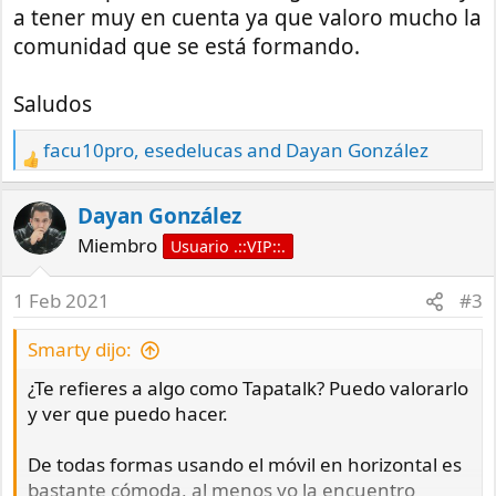
a tener muy en cuenta ya que valoro mucho la
comunidad que se está formando.
Saludos
facu10pro
,
esedelucas
and
Dayan González
R
e
a
Dayan González
c
Miembro
Usuario .::VIP::.
t
i
1 Feb 2021
#3
o
n
Smarty dijo:
s
¿Te refieres a algo como Tapatalk? Puedo valorarlo
:
y ver que puedo hacer.
De todas formas usando el móvil en horizontal es
bastante cómoda, al menos yo la encuentro