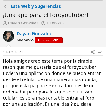
Esta Web y Sugerencias
¡Una app para el foroyoutuber!
A
F
Dayan González
1 Feb 2021
u
e
Dayan González
t
c
o
h
Miembro
Usuario .::VIP::.
r
a
d
1 Feb 2021
#1
e
Hola amigos creo este tema por la simple
i
n
razon que me gustaria que el foroyoutuber
i
tuviera una aplicacion donde se pueda entrar
c
desde el celular de una manera mas rapida,
i
porque esta pagina se entra facil desde un
o
ordenador pero para los que solo utilizan
celular les sera mas rentable entrar al foro
por una aplicación. Es una idea ? quisiera