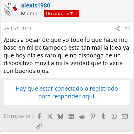
alexis1980
Miembro
Usuario .::VIP::.
28 Oct 2021
#7
?pues a pesar de que yo todo lo que hago me
baso en mi pc tampoco esta tan mal la idea ya
que hoy dia es raro que no disponga de un
dispositivo movil a mi la verdad que lo veria
con buenos ojos.
Hay que estar conectado o registrado
para responder aquí.
Facebook
X
Bluesky
LinkedIn
Reddit
Pinterest
Tumblr
What
E-
Compartir:
Enlace