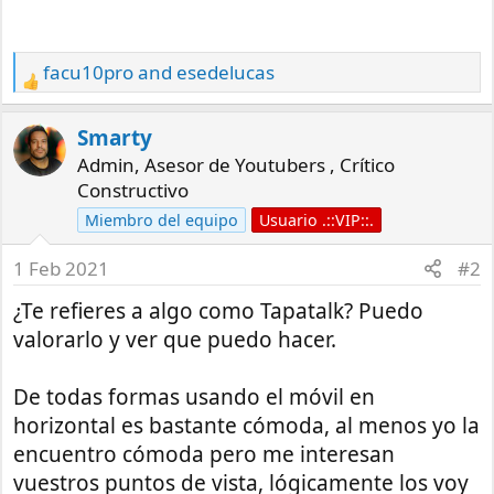
facu10pro
and
esedelucas
R
e
a
Smarty
c
Admin, Asesor de Youtubers , Crítico
t
Constructivo
i
Miembro del equipo
Usuario .::VIP::.
o
n
1 Feb 2021
#2
s
¿Te refieres a algo como Tapatalk? Puedo
:
valorarlo y ver que puedo hacer.
De todas formas usando el móvil en
horizontal es bastante cómoda, al menos yo la
encuentro cómoda pero me interesan
vuestros puntos de vista, lógicamente los voy