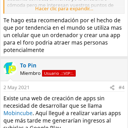
cómoda pero me interesan vuestros puntos de
Hacer clic para expandir...
vista, lógicamente los voy a tener muy en cuenta
ya que valoro mucho la comunidad que se está
Te hago esta recomendación por el hecho de
formando.
que por tendencia en el mundo se utiliza mas
un celular que un ordenador y crear una app
Saludos
para el foro podria atraer mas personas
potencialmente
To Pin
Miembro
Usuario .::VIP::.
2 May 2021
#4
Existe una web de creación de apps sin
necesidad de desarrollar que se llama
Mobincube
. Aquí llegué a realizar varias apps
que más tarde me generarían ingresos al