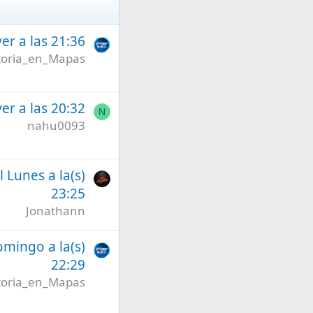
er a las 21:36
toria_en_Mapas
er a las 20:32
N
nahu0093
l Lunes a la(s)
23:25
Jonathann
omingo a la(s)
22:29
toria_en_Mapas