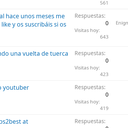
561
nal hace unos meses me
Respuestas
0
Enigm
like y os suscribáis si os
Visitas hoy
643
ndo una vuelta de tuerca
Respuestas
0
Visitas hoy
423
o youtuber
Respuestas
0
Visitas hoy
419
bs2best at
Respuestas