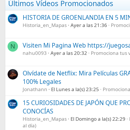
Últimos Vídeos Promocionados
HISTORIA DE GROENLANDIA EN 5 M
Historia_en_Mapas
Ayer a las 21:36
Promocio
Visiten Mi Pagina Web https://juegos
N
nahu0093
Ayer a las 20:32
Promociona tus ví
Olvídate de Netflix: Mira Películas GR
100% Legales
Jonathann
El Lunes a la(s) 23:25
Promociona t
15 CURIOSIDADES DE JAPÓN QUE P
CONOCÍAS
Historia_en_Mapas
El Domingo a la(s) 22:29
al día)