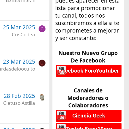
BSBESTBSME
puedes aparecer en esta
lista para promocionar
tu canal, todos nos
suscribiremos a ella si te
25 Mar 2025
C
comprometes a mejorar
CrisCodea
y ser constante:
Nuestro Nuevo Grupo
De Facebook
23 Mar 2025
G
rdasdelooculto
Facebook ForoYoutuber
Canales de
28 Feb 2025
Moderadores o
Cletuso Astilla
Colaboradores
Ciencia Geek
Twitch Facu10pro