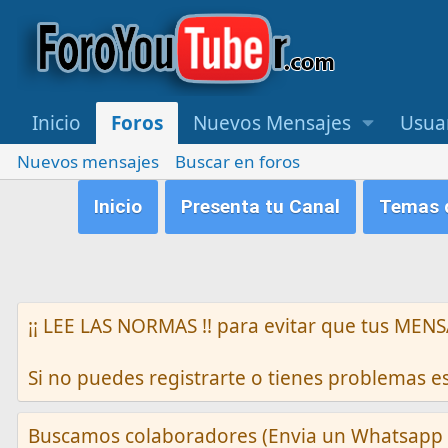
Inicio
Foros
Nuevos Mensajes
Usua
Nuevos mensajes
Buscar en foros
Inicio
Presenta tu Canal
Temas q
¡¡ LEE LAS NORMAS !! para evitar que tus M
Si no puedes registrarte o tienes problemas 
Buscamos colaboradores (Envia un Whatsapp 