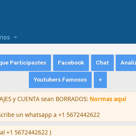
rios
ue Participastes
Facebook
Chat
Anali
Youtubers Famosos
+
ENSAJES y CUENTA sean BORRADOS:
Normas aquí
escribe un whatsapp a +1 5672442622
al +1 5672442622 )