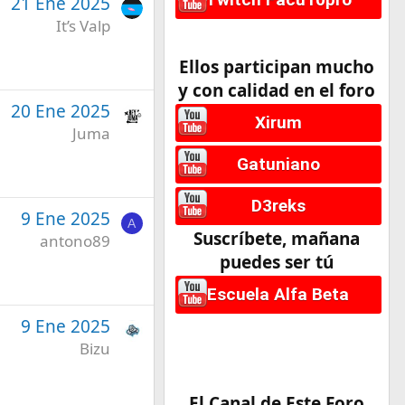
21 Ene 2025
It’s Valp
Ellos participan mucho
y con calidad en el foro
20 Ene 2025
Xirum
Juma
Gatuniano
D3reks
9 Ene 2025
A
Suscríbete, mañana
antono89
puedes ser tú
Escuela Alfa Beta
9 Ene 2025
Bizu
El Canal de Este Foro