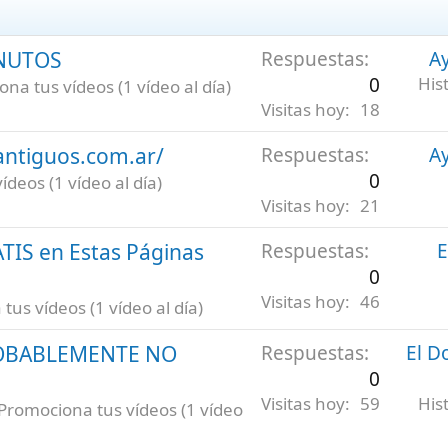
INUTOS
Respuestas
Ay
0
His
na tus vídeos (1 vídeo al día)
Visitas hoy
18
antiguos.com.ar/
Respuestas
Ay
0
deos (1 vídeo al día)
Visitas hoy
21
ATIS en Estas Páginas
Respuestas
E
0
Visitas hoy
46
us vídeos (1 vídeo al día)
ROBABLEMENTE NO
Respuestas
El D
0
Visitas hoy
59
His
Promociona tus vídeos (1 vídeo