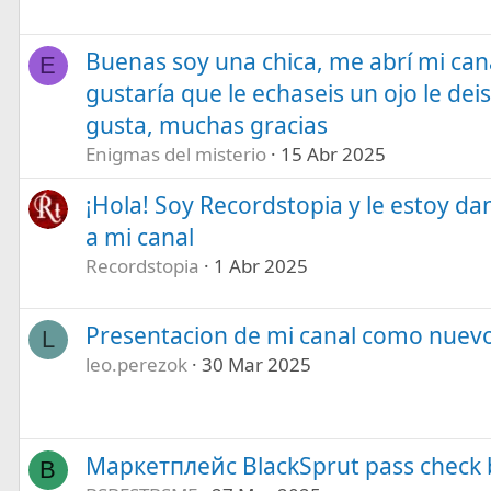
Buenas soy una chica, me abrí mi ca
E
gustaría que le echaseis un ojo le deis 
gusta, muchas gracias
Enigmas del misterio
15 Abr 2025
¡Hola! Soy Recordstopia y le estoy da
a mi canal
Recordstopia
1 Abr 2025
Presentacion de mi canal como nuev
L
leo.perezok
30 Mar 2025
Маркетплейс BlackSprut pass check 
B