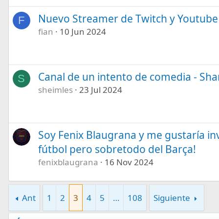
Nuevo Streamer de Twitch y Youtube
F
fian
10 Jun 2024
Canal de un intento de comedia - Sh
S
sheimles
23 Jul 2024
Soy Fenix Blaugrana y me gustaría inv
fútbol pero sobretodo del Barça!
fenixblaugrana
16 Nov 2024
Ant
1
2
3
4
5
…
108
Siguiente