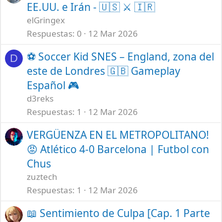
EE.UU. e Irán - 🇺🇸 ⚔️ 🇮🇷
elGringex
Respuestas
0
12 Mar 2026
⚽ Soccer Kid SNES – England, zona del
D
este de Londres 🇬🇧 Gameplay
Español 🎮
d3reks
Respuestas
1
12 Mar 2026
VERGÜENZA EN EL METROPOLITANO!
😡 Atlético 4-0 Barcelona | Futbol con
Chus
zuztech
Respuestas
1
12 Mar 2026
📖 Sentimiento de Culpa [Cap. 1 Parte