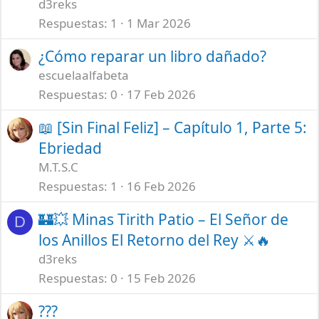
d3reks
Respuestas
1
1 Mar 2026
¿Cómo reparar un libro dañado?
escuelaalfabeta
Respuestas
0
17 Feb 2026
📖 [Sin Final Feliz] – Capítulo 1, Parte 5:
Ebriedad
M.T.S.C
Respuestas
1
16 Feb 2026
🏰💥 Minas Tirith Patio – El Señor de
D
los Anillos El Retorno del Rey ⚔️🔥
d3reks
Respuestas
0
15 Feb 2026
???