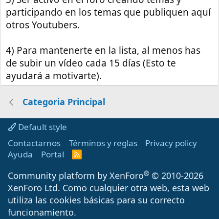
participando en los temas que publiquen aquí
otros Youtubers.
4) Para mantenerte en la lista, al menos has
de subir un vídeo cada 15 días (Esto te
ayudará a motivarte).
Categoria Principal
Default style
Contactarnos
Términos y reglas
Privacy policy
Ayuda
Portal
R
S
S
®
Community platform by XenForo
© 2010-2026
XenForo Ltd.
Como cualquier otra web, esta web
utiliza las cookies básicas para su correcto
funcionamiento.