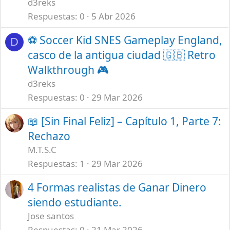
d3reks
Respuestas
0
5 Abr 2026
⚽ Soccer Kid SNES Gameplay England,
D
casco de la antigua ciudad 🇬🇧 Retro
Walkthrough 🎮
d3reks
Respuestas
0
29 Mar 2026
📖 [Sin Final Feliz] – Capítulo 1, Parte 7:
Rechazo
M.T.S.C
Respuestas
1
29 Mar 2026
4 Formas realistas de Ganar Dinero
siendo estudiante.
Jose santos
Respuestas
0
21 Mar 2026