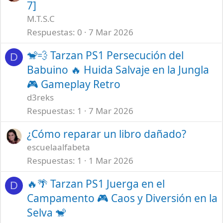
7]
M.T.S.C
Respuestas
0
7 Mar 2026
🐒💨 Tarzan PS1 Persecución del
D
Babuino 🔥 Huida Salvaje en la Jungla
🎮 Gameplay Retro
d3reks
Respuestas
1
7 Mar 2026
¿Cómo reparar un libro dañado?
escuelaalfabeta
Respuestas
1
1 Mar 2026
🔥🌴 Tarzan PS1 Juerga en el
D
Campamento 🎮 Caos y Diversión en la
Selva 🐒