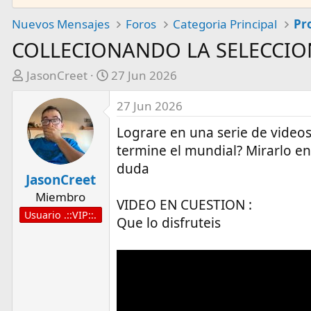
Nuevos Mensajes
Foros
Categoria Principal
COLLECIONANDO LA SELECCIO
A
F
JasonCreet
27 Jun 2026
u
e
27 Jun 2026
t
c
o
h
Lograre en una serie de videos 
r
a
termine el mundial? Mirarlo en
d
duda
e
JasonCreet
i
Miembro
n
VIDEO EN CUESTION :
Usuario .::VIP::.
i
Que lo disfruteis
c
i
o