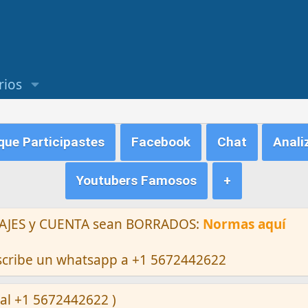
rios
ue Participastes
Facebook
Chat
Anali
Youtubers Famosos
+
ENSAJES y CUENTA sean BORRADOS:
Normas aquí
escribe un whatsapp a +1 5672442622
al +1 5672442622 )