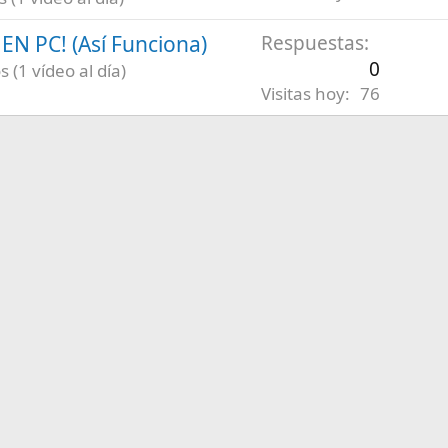
N PC! (Así Funciona)
Respuestas
0
 (1 vídeo al día)
Visitas hoy
76