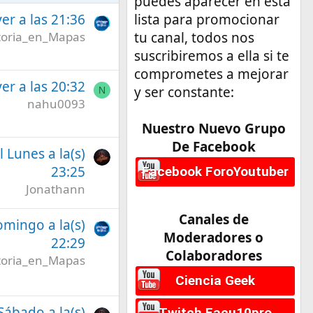
puedes aparecer en esta
er a las 21:36
lista para promocionar
toria_en_Mapas
tu canal, todos nos
suscribiremos a ella si te
comprometes a mejorar
er a las 20:32
y ser constante:
N
nahu0093
Nuestro Nuevo Grupo
De Facebook
l Lunes a la(s)
23:25
Facebook ForoYoutuber
Jonathann
Canales de
omingo a la(s)
Moderadores o
22:29
Colaboradores
toria_en_Mapas
Ciencia Geek
 Sábado a la(s)
Twitch Facu10pro