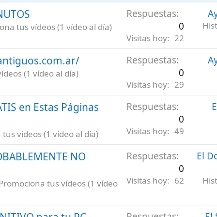
INUTOS
Respuestas
Ay
0
His
na tus vídeos (1 vídeo al día)
Visitas hoy
22
antiguos.com.ar/
Respuestas
Ay
0
deos (1 vídeo al día)
Visitas hoy
29
ATIS en Estas Páginas
Respuestas
E
0
Visitas hoy
49
us vídeos (1 vídeo al día)
ROBABLEMENTE NO
Respuestas
El D
0
Visitas hoy
62
His
Promociona tus vídeos (1 vídeo
INITIVO para tu PC
Respuestas
El