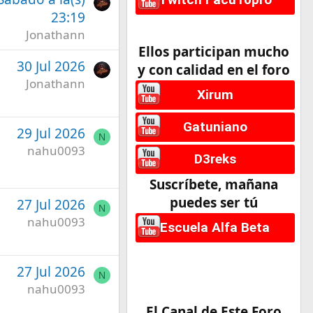
23:19
Jonathann
Ellos participan mucho
30 Jul 2026
y con calidad en el foro
Jonathann
Xirum
Gatuniano
29 Jul 2026
N
nahu0093
D3reks
Suscríbete, mañana
puedes ser tú
27 Jul 2026
N
nahu0093
Escuela Alfa Beta
27 Jul 2026
N
nahu0093
El Canal de Este Foro