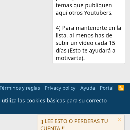
temas que publiquen
aquí otros Youtubers.
4) Para mantenerte en la
lista, al menos has de
subir un vídeo cada 15
días (Esto te ayudará a
motivarte).
Términos y reglas
Privacy policy
Ayuda
Portal
R
S
S
tiliza las cookies básicas para su correcto
¡¡ LEE ESTO O PERDERAS TU
CUENTA !!