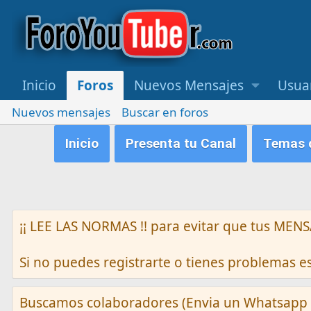
Inicio
Foros
Nuevos Mensajes
Usua
Nuevos mensajes
Buscar en foros
Inicio
Presenta tu Canal
Temas q
¡¡ LEE LAS NORMAS !! para evitar que tus M
Si no puedes registrarte o tienes problemas 
Buscamos colaboradores (Envia un Whatsapp 