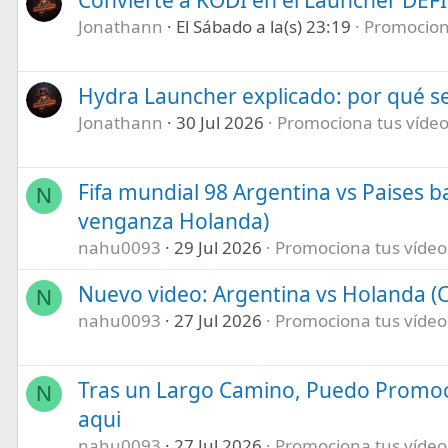
Jonathann
El Sábado a la(s) 23:19
Promociona
Hydra Launcher explicado: por qué se
Jonathann
30 Jul 2026
Promociona tus vídeos
Fifa mundial 98 Argentina vs Paises b
N
venganza Holanda)
nahu0093
29 Jul 2026
Promociona tus vídeos 
Nuevo video: Argentina vs Holanda (C
N
nahu0093
27 Jul 2026
Promociona tus vídeos 
Tras un Largo Camino, Puedo Promoc
N
aqui
nahu0093
27 Jul 2026
Promociona tus vídeos 