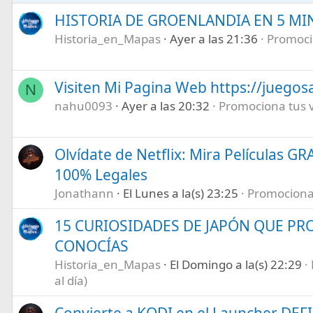
s
:
HISTORIA DE GROENLANDIA EN 5 M
Historia_en_Mapas
Ayer a las 21:36
Promocio
Visiten Mi Pagina Web https://juegos
N
nahu0093
Ayer a las 20:32
Promociona tus ví
Olvídate de Netflix: Mira Películas GR
100% Legales
Jonathann
El Lunes a la(s) 23:25
Promociona t
15 CURIOSIDADES DE JAPÓN QUE P
CONOCÍAS
Historia_en_Mapas
El Domingo a la(s) 22:29
al día)
Convierte a KODI en el Launcher DEF