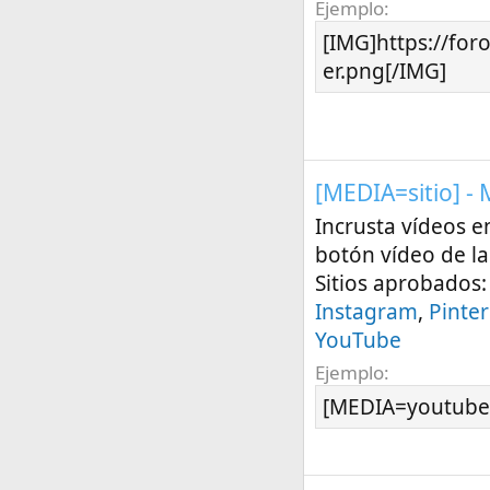
Ejemplo:
[IMG]https://for
er.png[/IMG]
[MEDIA=
sitio
] -
Incrusta vídeos e
botón vídeo de la 
Sitios aprobados
Instagram
,
Pinter
YouTube
Ejemplo:
[MEDIA=youtube