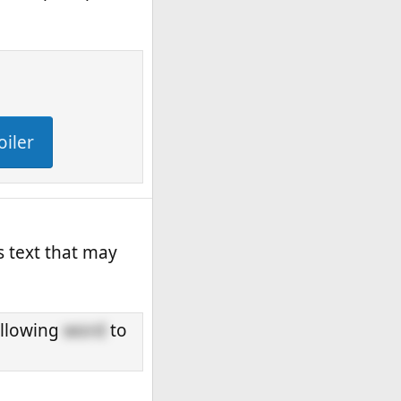
oiler
s text that may
ollowing
word
to