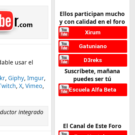
Ellos participan mucho
y con calidad en el foro
Xirum
Gatuniano
D3reks
able usar el
Suscríbete, mañana
ckr
,
Giphy
,
Imgur
,
puedes ser tú
Twitch
,
X
,
Vimeo
,
Escuela Alfa Beta
ductor integrado
El Canal de Este Foro