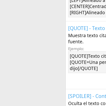
[LEFT]Alineado a 
[CENTER]Centra
[RIGHT]Alineado 
[QUOTE] - Texto
Muestra texto cit
fuente.
Ejemplo:
[QUOTE]Texto ci
[QUOTE=Una per
dijo[/QUOTE]
[SPOILER] - Cont
Oculta el texto c