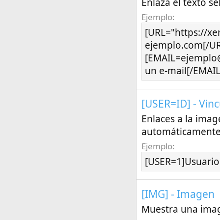
Enlaza el texto s
Ejemplo:
[URL="https://xen
ejemplo.com[/UR
[EMAIL=ejemplo
un e-mail[/EMAIL
[USER=
ID
] - Vin
Enlaces a la imag
automáticamente 
Ejemplo:
[USER=1]Usuario
[IMG] - Imagen
Muestra una imag