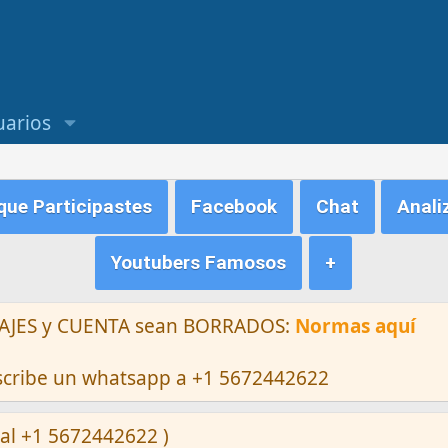
uarios
ue Participastes
Facebook
Chat
Anali
Youtubers Famosos
+
ENSAJES y CUENTA sean BORRADOS:
Normas aquí
escribe un whatsapp a +1 5672442622
al +1 5672442622 )