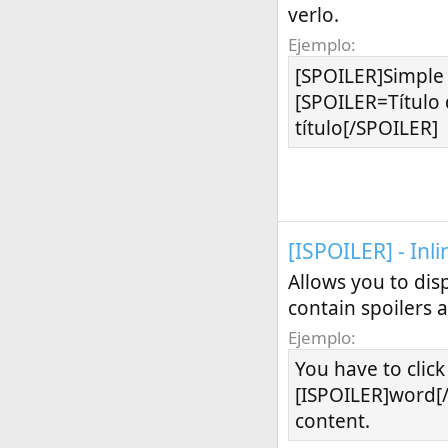
verlo.
Ejemplo:
[SPOILER]Simple 
[SPOILER=Título 
título[/SPOILER]
[ISPOILER] - Inli
Allows you to dis
contain spoilers 
Ejemplo:
You have to click
[ISPOILER]word[/
content.