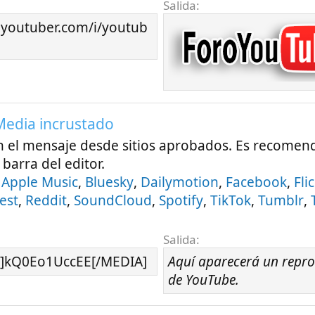
Salida:
oyoutuber.com/i/youtub
 Media incrustado
n el mensaje desde sitios aprobados. Es recomend
barra del editor.
:
Apple Music
,
Bluesky
,
Dailymotion
,
Facebook
,
Fli
est
,
Reddit
,
SoundCloud
,
Spotify
,
TikTok
,
Tumblr
,
Salida:
]kQ0Eo1UccEE[/MEDIA]
Aquí aparecerá un repro
de YouTube.