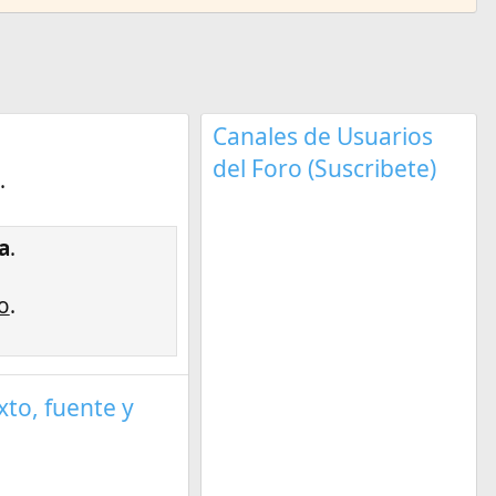
Canales de Usuarios
del Foro (Suscribete)
.
a
.
o
.
exto, fuente y