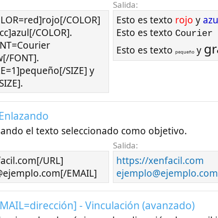
Salida:
COLOR=red]rojo[/COLOR]
Esto es texto
rojo
y
azu
c]azul[/COLOR].
Esto es texto
Courier 
ONT=Courier
g
Esto es texto
y
pequeño
[/FONT].
IZE=1]pequeño[/SIZE] y
SIZE].
 Enlazando
ando el texto seleccionado como objetivo.
Salida:
facil.com[/URL]
https://xenfacil.com
@ejemplo.com[/EMAIL]
ejemplo@ejemplo.com
[EMAIL=
dirección
] - Vinculación (avanzado)