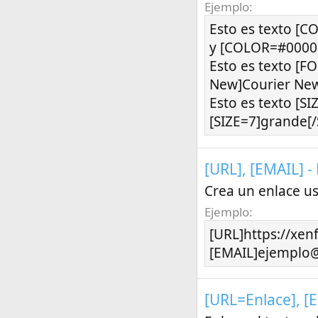
Ejemplo:
Esto es texto [
y [COLOR=#0000c
Esto es texto [F
New]Courier New
Esto es texto [S
[SIZE=7]grande[/
[URL], [EMAIL] -
Crea un enlace us
Ejemplo:
[URL]https://xen
[EMAIL]ejemplo
[URL=
Enlace
], 