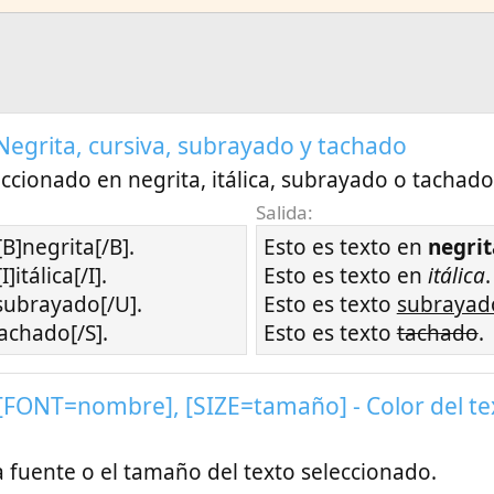
] - Negrita, cursiva, subrayado y tachado
eccionado en negrita, itálica, subrayado o tachado
Salida:
[B]negrita[/B].
Esto es texto en
negrit
]itálica[/I].
Esto es texto en
itálica
.
]subrayado[/U].
Esto es texto
subrayad
tachado[/S].
Esto es texto
tachado
.
 [FONT=
nombre
], [SIZE=
tamaño
] - Color del t
la fuente o el tamaño del texto seleccionado.