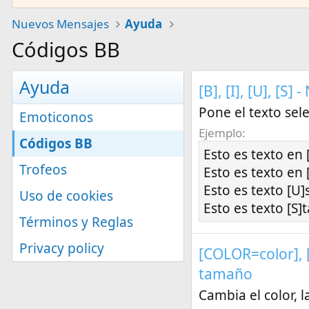
Nuevos Mensajes
Ayuda
Códigos BB
Ayuda
[B], [I], [U], [S
Pone el texto sel
Emoticonos
Ejemplo:
Códigos BB
Esto es texto en 
Trofeos
Esto es texto en [I
Esto es texto [U
Uso de cookies
Esto es texto [S]
Términos y Reglas
Privacy policy
[COLOR=
color
],
tamaño
Cambia el color, 