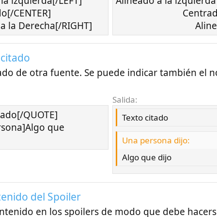
la izquierda[/LEFT]
Alineado a la izquierda​
do[/CENTER]
Centrad
a la Derecha[/RIGHT]
Aline
 citado
ado de otra fuente. Se puede indicar también el 
Salida:
tado[/QUOTE]
Texto citado
sona]Algo que
Una persona dijo:
Algo que dijo
enido del Spoiler
ontenido en los spoilers de modo que debe hacers