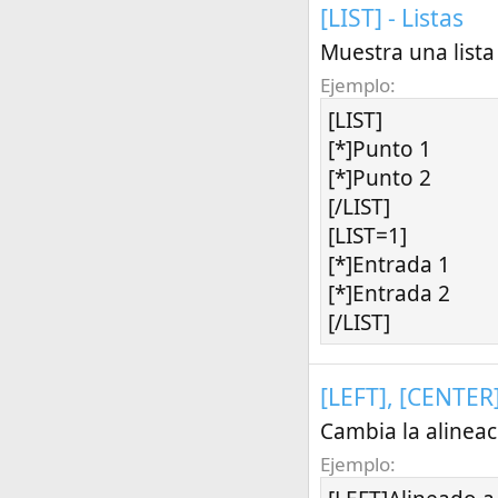
[LIST] - Listas
Muestra una list
Ejemplo:
[LIST]
[*]Punto 1
[*]Punto 2
[/LIST]
[LIST=1]
[*]Entrada 1
[*]Entrada 2
[/LIST]
[LEFT], [CENTER]
Cambia la alineac
Ejemplo: