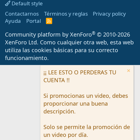
Default style
Contactarnos
Términos y reglas
Privacy policy
Ayuda
Portal
R
S
S
®
Community platform by XenForo
© 2010-2026
XenForo Ltd.
Como cualquier otra web, esta web
utiliza las cookies básicas para su correcto
funcionamiento.
¡¡ LEE ESTO O PERDERAS TU
CUENTA !!
Si promocionas un video, debes
proporcionar una buena
descripción.
Solo se permite la promoción de
un video por día.