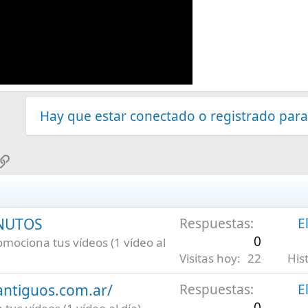
Hay que estar conectado o registrado para
sApp
mail
Enlace
INUTOS
Respuestas
E
0
omociona tus vídeos (1 vídeo al
Visitas hoy
22
His
antiguos.com.ar/
Respuestas
E
0