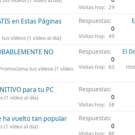
tus vídeos (1 vídeo al día)
Visitas hoy
29
ATIS en Estas Páginas
Respuestas
E
0
Visitas hoy
49
us vídeos (1 vídeo al día)
ROBABLEMENTE NO
Respuestas
El D
0
Visitas hoy
63
His
Promociona tus vídeos (1 vídeo
INITIVO para tu PC
Respuestas
0
 (1 vídeo al día)
Visitas hoy
58
 ha vuelto tan popular
Respuestas
0
 (1 vídeo al día)
Visitas hoy
86