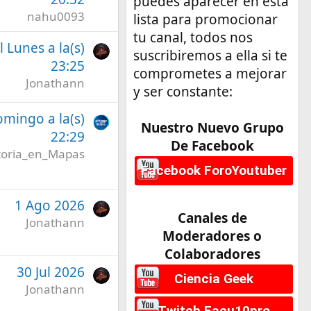
puedes aparecer en esta
nahu0093
lista para promocionar
tu canal, todos nos
l Lunes a la(s)
suscribiremos a ella si te
23:25
comprometes a mejorar
Jonathann
y ser constante:
omingo a la(s)
Nuestro Nuevo Grupo
22:29
De Facebook
toria_en_Mapas
Facebook ForoYoutuber
1 Ago 2026
Canales de
Jonathann
Moderadores o
Colaboradores
30 Jul 2026
Ciencia Geek
Jonathann
Twitch Facu10pro