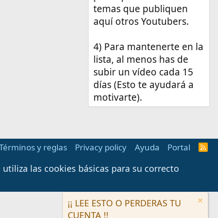
temas que publiquen
aquí otros Youtubers.
4) Para mantenerte en la
lista, al menos has de
subir un vídeo cada 15
días (Esto te ayudará a
motivarte).
Términos y reglas
Privacy policy
Ayuda
Portal
R
S
S
tiliza las cookies básicas para su correcto
¡¡ LEE ESTO O PERDERAS TU
CUENTA !!