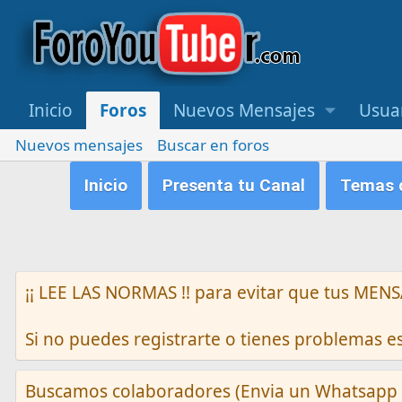
Inicio
Foros
Nuevos Mensajes
Usua
Nuevos mensajes
Buscar en foros
Inicio
Presenta tu Canal
Temas q
¡¡ LEE LAS NORMAS !! para evitar que tus M
Si no puedes registrarte o tienes problemas 
Buscamos colaboradores (Envia un Whatsapp 