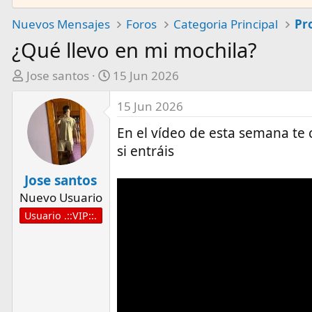
Nuevos Mensajes
Foros
Categoria Principal
¿Qué llevo en mi mochila?
A
F
Jose santos
15 Jun 2026
u
e
15 Jun 2026
t
c
o
h
En el vídeo de esta semana te 
r
a
si entráis
d
e
Jose santos
i
Nuevo Usuario
n
Usuario .::VIP::.
i
c
i
o