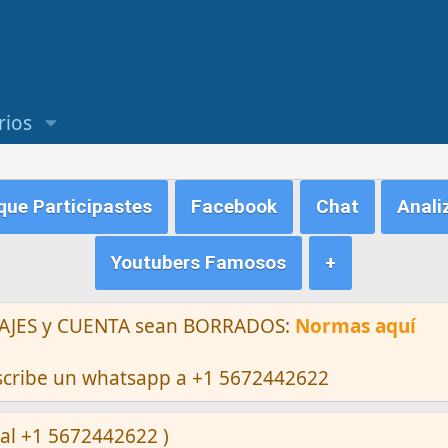
rios
ue Participastes
Facebook
Chat
Anali
Youtubers Famosos
+
ENSAJES y CUENTA sean BORRADOS:
Normas aquí
escribe un whatsapp a +1 5672442622
al +1 5672442622 )