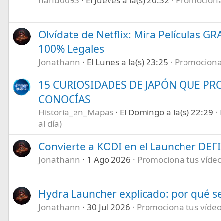
nahu0093
El Jueves a la(s) 20:32
Promociona 
Olvídate de Netflix: Mira Películas GR
100% Legales
Jonathann
El Lunes a la(s) 23:25
Promociona t
15 CURIOSIDADES DE JAPÓN QUE P
CONOCÍAS
Historia_en_Mapas
El Domingo a la(s) 22:29
al día)
Convierte a KODI en el Launcher DEF
Jonathann
1 Ago 2026
Promociona tus vídeos
Hydra Launcher explicado: por qué se
Jonathann
30 Jul 2026
Promociona tus vídeos