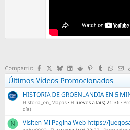
Facebook
X
Bluesky
LinkedIn
Reddit
Pinterest
Tumblr
What
E-
Compartir:
Últimos Vídeos Promocionados
HISTORIA DE GROENLANDIA EN 5 M
Historia_en_Mapas
El Jueves a la(s) 21:36
Pr
día)
Visiten Mi Pagina Web https://juegos
N