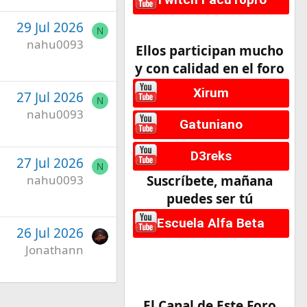
29 Jul 2026
N
nahu0093
Ellos participan mucho
y con calidad en el foro
Xirum
27 Jul 2026
N
nahu0093
Gatuniano
D3reks
27 Jul 2026
N
nahu0093
Suscríbete, mañana
puedes ser tú
Escuela Alfa Beta
26 Jul 2026
Jonathann
El Canal de Este Foro