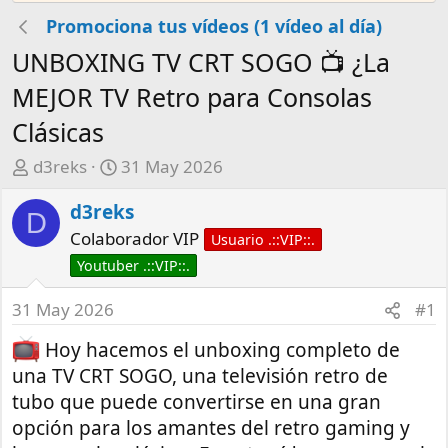
Promociona tus vídeos (1 vídeo al día)
UNBOXING TV CRT SOGO 📺 ¿La
MEJOR TV Retro para Consolas
Clásicas
A
F
d3reks
31 May 2026
u
e
d3reks
t
c
D
o
h
Colaborador VIP
Usuario .::VIP::.
r
a
Youtuber .::VIP::.
d
e
31 May 2026
#1
i
Hoy hacemos el unboxing completo de
n
i
una TV CRT SOGO, una televisión retro de
c
tubo que puede convertirse en una gran
i
opción para los amantes del retro gaming y
o