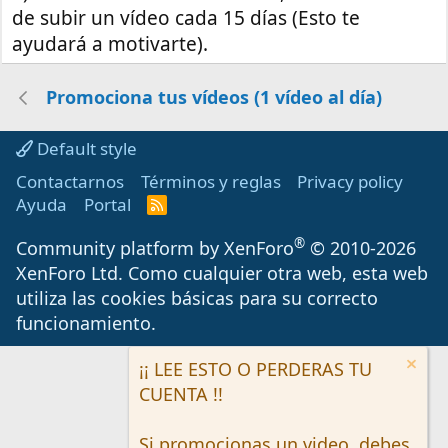
de subir un vídeo cada 15 días (Esto te
ayudará a motivarte).
Promociona tus vídeos (1 vídeo al día)
Default style
Contactarnos
Términos y reglas
Privacy policy
Ayuda
Portal
R
S
S
®
Community platform by XenForo
© 2010-2026
XenForo Ltd.
Como cualquier otra web, esta web
utiliza las cookies básicas para su correcto
funcionamiento.
¡¡ LEE ESTO O PERDERAS TU
CUENTA !!
Si promocionas un video, debes