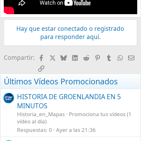
Hay que estar conectado o registrado
para responder aquí.
Facebook
X
Bluesky
LinkedIn
Reddit
Pinterest
Tumblr
What
E-
Compartir:
Enlace
Últimos Vídeos Promocionados
HISTORIA DE GROENLANDIA EN 5
MINUTOS
Historia_en_Mapas
Promociona tus vídeos (1
vídeo al día)
Respuestas
0
Ayer a las 21:36