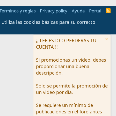
Términos y reglas
Privacy policy
Ayuda
Portal
R
S
S
tiliza las cookies básicas para su correcto
¡¡ LEE ESTO O PERDERAS TU
CUENTA !!
Si promocionas un video, debes
proporcionar una buena
descripción.
Solo se permite la promoción de
un video por día.
Se requiere un mínimo de
publicaciones en el foro antes