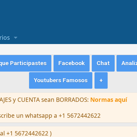
rios
ue Participastes
Facebook
Chat
Anali
Youtubers Famosos
+
ENSAJES y CUENTA sean BORRADOS:
Normas aquí
escribe un whatsapp a +1 5672442622
al +1 5672442622 )