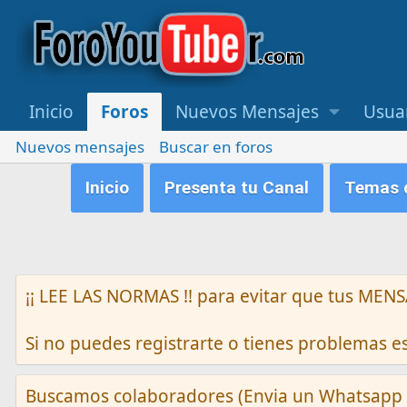
Inicio
Foros
Nuevos Mensajes
Usua
Nuevos mensajes
Buscar en foros
Inicio
Presenta tu Canal
Temas q
¡¡ LEE LAS NORMAS !! para evitar que tus M
Si no puedes registrarte o tienes problemas 
Buscamos colaboradores (Envia un Whatsapp 