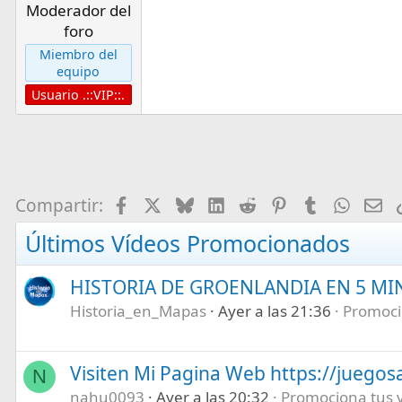
Moderador del
foro
Miembro del
equipo
Usuario .::VIP::.
Facebook
X
Bluesky
LinkedIn
Reddit
Pinterest
Tumblr
What
E-
Compartir:
Últimos Vídeos Promocionados
HISTORIA DE GROENLANDIA EN 5 M
Historia_en_Mapas
Ayer a las 21:36
Promocio
Visiten Mi Pagina Web https://juegos
N
nahu0093
Ayer a las 20:32
Promociona tus ví