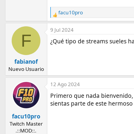
facu10pro
R
e
a
9 Jul 2024
F
c
¿Qué tipo de streams sueles h
t
i
o
fabianof
n
Nuevo Usuario
s
:
12 Ago 2024
Primero que nada bienvenido, 
sientas parte de este hermoso
facu10pro
Twitch Master
.::MOD::.