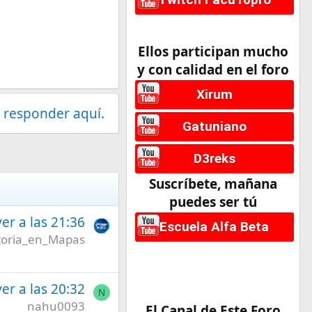
Ellos participan mucho
y con calidad en el foro
Xirum
 responder aquí.
Gatuniano
D3reks
Suscríbete, mañana
puedes ser tú
er a las 21:36
Escuela Alfa Beta
toria_en_Mapas
er a las 20:32
N
nahu0093
El Canal de Este Foro