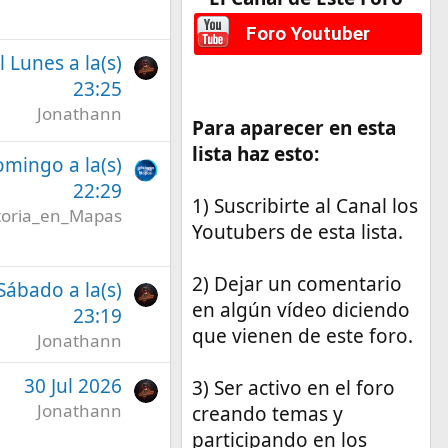
Foro Youtuber
l Lunes a la(s)
23:25
Jonathann
Para aparecer en esta
lista haz esto:
omingo a la(s)
22:29
1) Suscribirte al Canal los
toria_en_Mapas
Youtubers de esta lista.
2) Dejar un comentario
 Sábado a la(s)
en algún vídeo diciendo
23:19
que vienen de este foro.
Jonathann
30 Jul 2026
3) Ser activo en el foro
Jonathann
creando temas y
participando en los