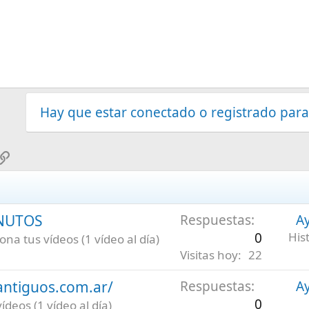
Hay que estar conectado o registrado para
sApp
mail
Enlace
INUTOS
Respuestas
Ay
0
His
na tus vídeos (1 vídeo al día)
Visitas hoy
22
antiguos.com.ar/
Respuestas
Ay
0
deos (1 vídeo al día)