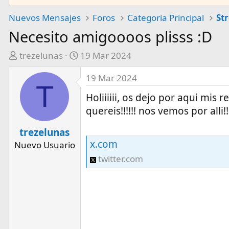
Nuevos Mensajes
Foros
Categoria Principal
Necesito amigoooos plisss :D
A
F
trezelunas
19 Mar 2024
u
e
19 Mar 2024
t
c
T
o
h
Holiiiiii, os dejo por aqui mis
r
a
quereis!!!!!! nos vemos por alli!!!
d
e
trezelunas
i
x.com
Nuevo Usuario
n
twitter.com
i
c
i
o