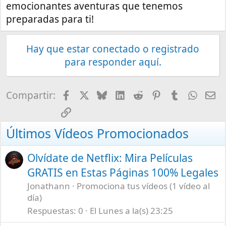
emocionantes aventuras que tenemos
preparadas para ti!
Hay que estar conectado o registrado
para responder aquí.
Facebook
X
Bluesky
LinkedIn
Reddit
Pinterest
Tumblr
What
E-
Compartir:
Enlace
Últimos Vídeos Promocionados
Olvídate de Netflix: Mira Películas
GRATIS en Estas Páginas 100% Legales
Jonathann
Promociona tus vídeos (1 vídeo al
día)
Respuestas
0
El Lunes a la(s) 23:25