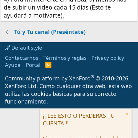
de subir un vídeo cada 15 días (Esto te
ayudará a motivarte).
Tú y Tu canal (Preséntate)
Default style
Contactarnos
Términos y reglas
Privacy policy
Ayuda
Portal
R
S
S
®
Community platform by XenForo
© 2010-2026
XenForo Ltd.
Como cualquier otra web, esta web
utiliza las cookies básicas para su correcto
funcionamiento.
¡¡ LEE ESTO O PERDERAS TU
CUENTA !!