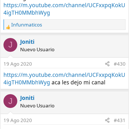
https://m.youtube.com/channel/UCFxxpqKokU
4igTH0MMbhWyg
Infunmaticos
R
e
a
Joniti
J
c
Nuevo Usuario
t
i
19 Ago 2020
#430
o
n
https://m.youtube.com/channel/UCFxxpqKokU
s
4igTH0MMbhWyg
aca les dejo mi canal
:
Joniti
J
Nuevo Usuario
19 Ago 2020
#431