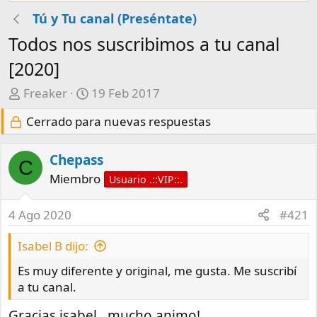
Tú y Tu canal (Preséntate)
Todos nos suscribimos a tu canal
[2020]
A
F
Freaker
19 Feb 2017
u
e
Cerrado para nuevas respuestas
t
c
o
h
r
a
Chepass
C
d
Miembro
Usuario .::VIP::.
e
i
4 Ago 2020
#421
n
i
Isabel B dijo:
c
Es muy diferente y original, me gusta. Me suscribí
i
a tu canal.
o
Gracias isabel , mucho animo!