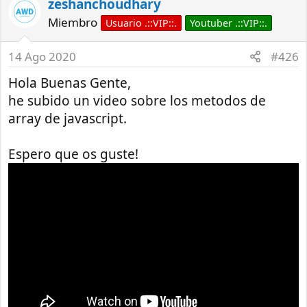
zeshanchoudhary
Miembro
Usuario .::VIP::.
Youtuber .::VIP::.
14 Ago 2020
#426
Hola Buenas Gente,
he subido un video sobre los metodos de
array de javascript.
Espero que os guste!