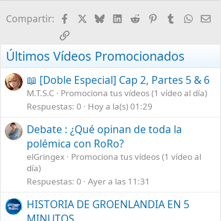
Facebook
X
Bluesky
LinkedIn
Reddit
Pinterest
Tumblr
What
E-
Compartir:
Enlace
Últimos Vídeos Promocionados
📖 [Doble Especial] Cap 2, Partes 5 & 6
M.T.S.C
Promociona tus vídeos (1 vídeo al día)
Respuestas
0
Hoy a la(s) 01:29
Debate : ¿Qué opinan de toda la
polémica con RoRo?
elGringex
Promociona tus vídeos (1 vídeo al
día)
Respuestas
0
Ayer a las 11:31
HISTORIA DE GROENLANDIA EN 5
MINUTOS