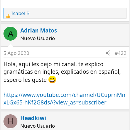
Isabel B
R
e
a
Adrian Matos
A
c
Nuevo Usuario
t
i
5 Ago 2020
#422
o
n
Hola, aqui les dejo mi canal, te explico
s
gramáticas en ingles, explicados en español,
:
espero les guste
https://www.youtube.com/channel/UCuprnMn
xLGx65-hKf2G8dsA?view_as=subscriber
Headkiwi
H
Nuevo Usuario