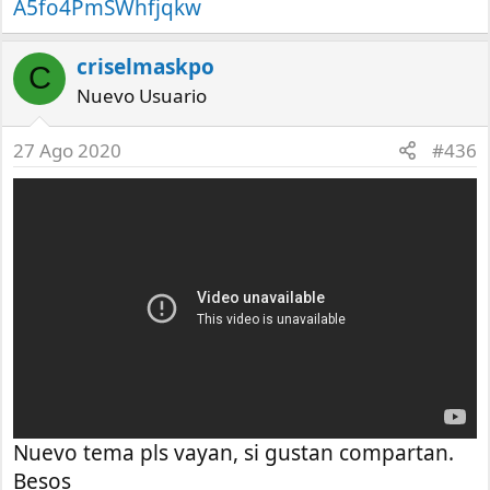
A5fo4PmSWhfjqkw
criselmaskpo
C
Nuevo Usuario
27 Ago 2020
#436
Nuevo tema pls vayan, si gustan compartan.
Besos