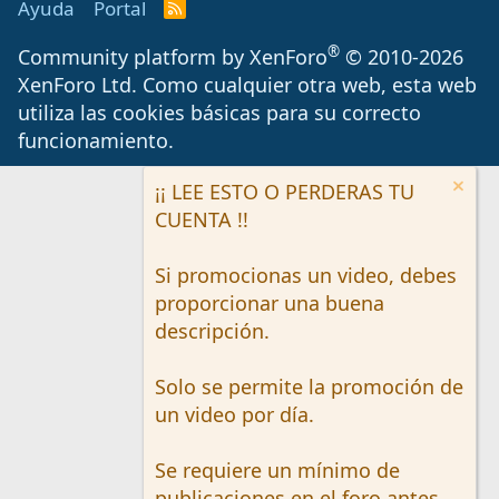
Ayuda
Portal
R
S
S
®
Community platform by XenForo
© 2010-2026
XenForo Ltd.
Como cualquier otra web, esta web
utiliza las cookies básicas para su correcto
funcionamiento.
¡¡ LEE ESTO O PERDERAS TU
CUENTA !!
Si promocionas un video, debes
proporcionar una buena
descripción.
Solo se permite la promoción de
un video por día.
Se requiere un mínimo de
publicaciones en el foro antes