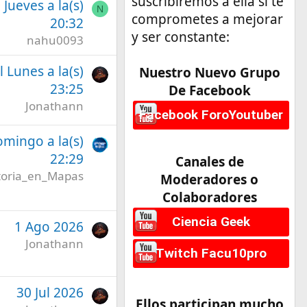
suscribiremos a ella si te
l Jueves a la(s)
N
comprometes a mejorar
20:32
y ser constante:
nahu0093
l Lunes a la(s)
Nuestro Nuevo Grupo
23:25
De Facebook
Jonathann
Facebook ForoYoutuber
omingo a la(s)
22:29
Canales de
toria_en_Mapas
Moderadores o
Colaboradores
Ciencia Geek
1 Ago 2026
Jonathann
Twitch Facu10pro
30 Jul 2026
Ellos participan mucho