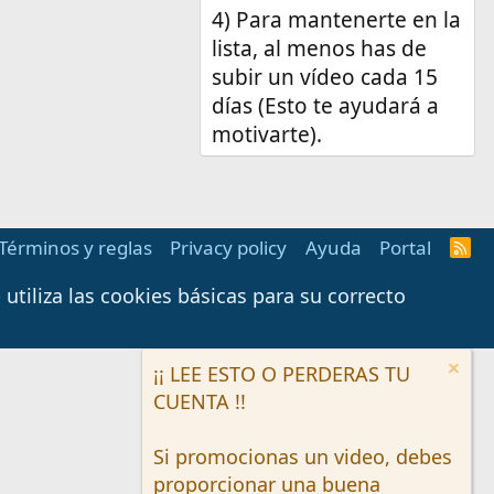
4) Para mantenerte en la
lista, al menos has de
subir un vídeo cada 15
días (Esto te ayudará a
motivarte).
Términos y reglas
Privacy policy
Ayuda
Portal
R
S
S
tiliza las cookies básicas para su correcto
¡¡ LEE ESTO O PERDERAS TU
CUENTA !!
Si promocionas un video, debes
proporcionar una buena