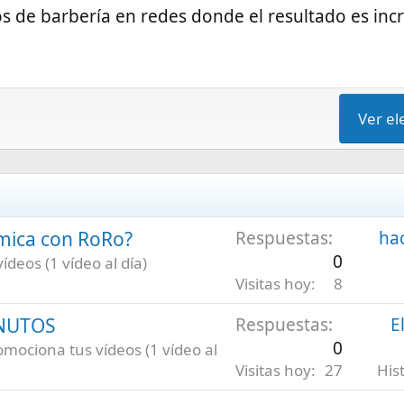
s de barbería en redes donde el resultado es inc
Ver e
émica con RoRo?
Respuestas
ha
0
deos (1 vídeo al día)
Visitas hoy
8
INUTOS
Respuestas
E
0
omociona tus vídeos (1 vídeo al
Visitas hoy
27
His