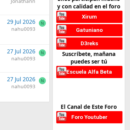
Jonathann
y con calidad en el foro
Xirum
29 Jul 2026
N
nahu0093
Gatuniano
D3reks
27 Jul 2026
Suscríbete, mañana
N
nahu0093
puedes ser tú
Escuela Alfa Beta
27 Jul 2026
N
nahu0093
El Canal de Este Foro
Foro Youtuber