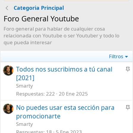
Categoria Principal
Foro General Youtube
Foro general para hablar de cualquier cosa
relacionada con Youtube o ser Youtuber y todo lo
que pueda interesar
Filtros
Todos nos suscribimos a tú canal
[2021]
c
Smarty
l
Respuestas
222
20 Ene 2025
a
No puedes usar esta sección para
promocionarte
c
Smarty
l
Respuestas
18
5 Ene 2023