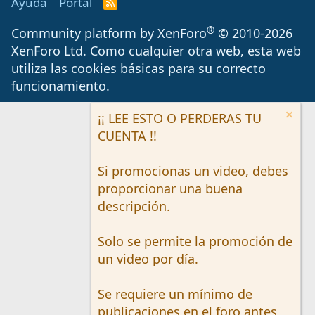
Ayuda
Portal
R
S
S
®
Community platform by XenForo
© 2010-2026
XenForo Ltd.
Como cualquier otra web, esta web
utiliza las cookies básicas para su correcto
funcionamiento.
¡¡ LEE ESTO O PERDERAS TU
CUENTA !!
Si promocionas un video, debes
proporcionar una buena
descripción.
Solo se permite la promoción de
un video por día.
Se requiere un mínimo de
publicaciones en el foro antes